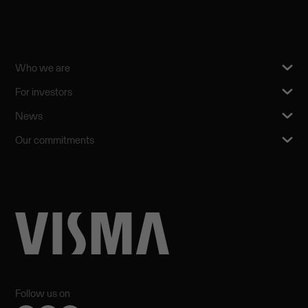
Who we are
For investors
News
Our commitments
Follow us on