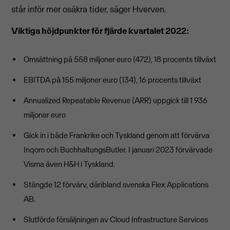
står inför mer osäkra tider, säger Hverven.
Viktiga höjdpunkter för fjärde kvartalet 2022:
Omsättning på 558 miljoner euro (472), 18 procents tillväxt
EBITDA på 155 miljoner euro (134), 16 procents tillväxt
Annualized Repeatable Revenue (ARR) uppgick till 1 936
miljoner euro
Gick in i både Frankrike och Tyskland genom att förvärva
Inqom och BuchhaltungsButler. I januari 2023 förvärvade
Visma även H&H i Tyskland.
Stängde 12 förvärv, däribland svenska Flex Applications
AB.
Slutförde försäljningen av Cloud Infrastructure Services