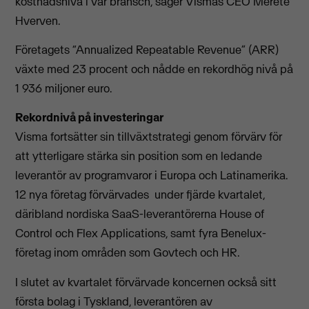
kostnadsnivå i vår bransch, säger Vismas CEO Merete
Hverven.
Företagets “Annualized Repeatable Revenue” (ARR)
växte med 23 procent och nådde en rekordhög nivå på
1 936 miljoner euro.
Rekordnivå på investeringar
Visma fortsätter sin tillväxtstrategi genom förvärv för
att ytterligare stärka sin position som en ledande
leverantör av programvaror i Europa och Latinamerika.
12 nya företag förvärvades under fjärde kvartalet,
däribland nordiska SaaS-leverantörerna House of
Control och Flex Applications, samt fyra Benelux-
företag inom områden som Govtech och HR.
I slutet av kvartalet förvärvade koncernen också sitt
första bolag i Tyskland, leverantören av