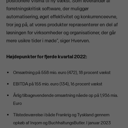
positionere Visma til ny vækst. Som leverandør af
forretningskritisk software, der muliggør
automatisering, øget effektivitet og konkurrenceevne,
tror jeg på, at vores produkter repræsenterer en del af
løsningen for virksomheder og organisationer, der går
mere usikre tider i møde”, siger Hverven.
Højdepunkter for fjerde kvartal 2022:
Omsætning på 558 mio. euro (472), 18 procent vækst
EBITDA på 155 mio. euro (134), 16 procent vækst
Årlig tilbagevendende omsætning nåede op på 1,936 mia.
Euro
Tilstedeværelse i både Frankrig og Tyskland gennem
opkøb af Inqom og BuchhaltungsButler. I januar 2023