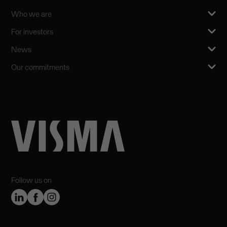
Who we are
For investors
News
Our commitments
Follow us on