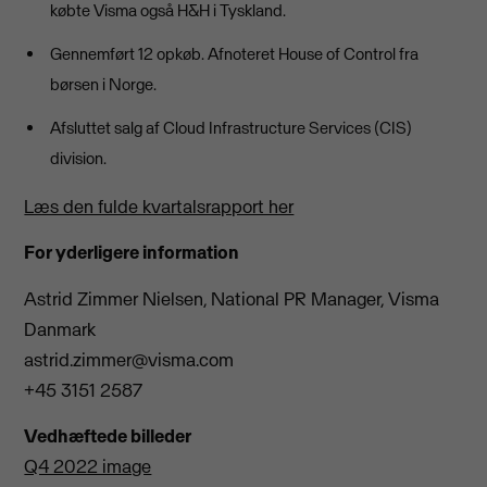
købte Visma også H&H i Tyskland.
Gennemført 12 opkøb. Afnoteret House of Control fra
børsen i Norge.
Afsluttet salg af Cloud Infrastructure Services (CIS)
division.
Læs den fulde kvartalsrapport her
For yderligere information
Astrid Zimmer Nielsen, National PR Manager, Visma
Danmark
astrid.zimmer@visma.com
+45 3151 2587
Vedhæftede billeder
Q4 2022 image