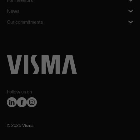
For investors
News
Our commitments
Follow us on
©️ 2026 Visma