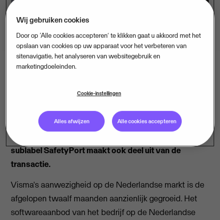
Wij gebruiken cookies
Door op ‘Alle cookies accepteren’ te klikken gaat u akkoord met het
opslaan van cookies op uw apparaat voor het verbeteren van
sitenavigatie, het analyseren van websitegebruik en
marketingdoeleinden.
Oslo/Den Haag - 4 september 2019
Cookie-instellingen
Visma heeft overeenstemming bereikt over de
overname van PlusPort, marktleider in
Alles afwijzen
Alle cookies accepteren
cloudoplossingen voor leren en ontwikkelen. Het
sublabel SafetyPort maakt ook deel uit van de
transactie.
Visma's aanwezigheid op de Nederlandse markt is de
afgelopen twaalf maanden aanzienlijk gegroeid. Het
softwareaanbod van het bedrijf op de Nederlandse