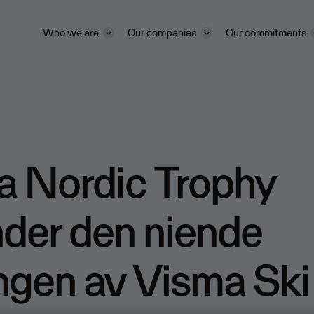
Who we are
Our companies
Our commitments
a Nordic Trophy
der den niende
ngen av Visma Ski