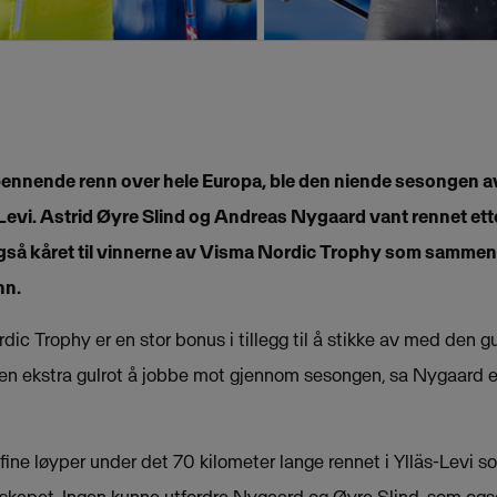
ennende renn over hele Europa, ble den niende sesongen a
s-Levi. Astrid Øyre Slind og Andreas Nygaard vant rennet e
også kåret til vinnerne av Visma Nordic Trophy som sammen
nn.
ic Trophy er en stor bonus i tillegg til å stikke av med den gu
 en ekstra gulrot å jobbe mot gjennom sesongen, sa Nygaard e
fine løyper under det 70 kilometer lange rennet i Ylläs-Levi 
skapet. Ingen kunne utfordre Nygaard og Øyre Slind, som også 