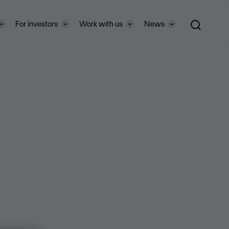
For investors
Work with us
News