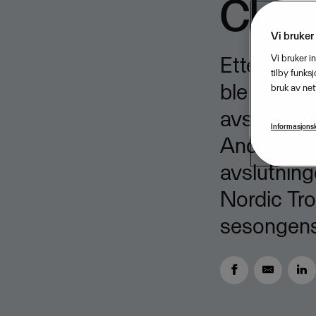
Class
Vi bruker
Etter en 
Vi bruker i
tilby funks
ble den n
bruk av net
avsluttet i
Informasjonsk
Andreas N
avslutning
Nordic Tr
sesongens 