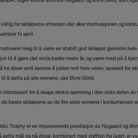
viktig for skiløperne ettersom det øker motivasjonen og kon
ember til april.
otiverer meg til å være en stabilt god skiløper gjennom hele
jon til å gjøre det enda bedre neste år, og være med på å kj
g å ha disse små seirene å jobbe mot hele veien, spesielt for 
til å delta på alle rennene, sier Øyre Slind.
 introdusert for å skape ekstra spenning i den siste delen av
 de beste skiløperne av de fire siste rennene i konkurransen so
rdic Trophy er en imponerende prestasjon av Nygaard og Øyre
å sette mål og nå disse, kombinert med støtten fra laget, er v