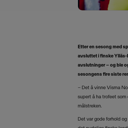
Etter en sesong med sp
avsluttet i finske Yllä
avslutninger – og ble 
sesongens fire siste re
– Det å vinne Visma Nord
supert å ha trofeet som
målstreken.
Det var gode forhold og 
det nydelige finske land