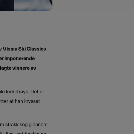
v Visma Ski Classics
tter imponerende
lagte vinnere av
le ledertrøya. Det er
tter at han krysset
som strakk seg gjennom
i fjor vant finalen og