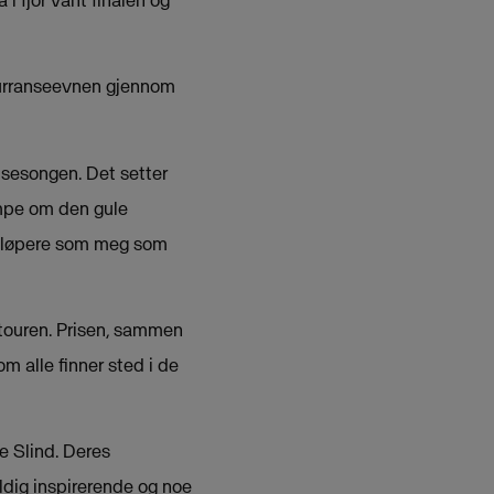
kurranseevnen gjennom
 sesongen. Det setter
empe om den gule
skiløpere som meg som
 touren. Prisen, sammen
m alle finner sted i de
 Slind. Deres
eldig inspirerende og noe