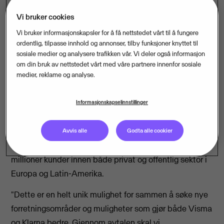
Vi bruker cookies
Samtidig inngår Visma og Klarna en forpliktende
Vi bruker informasjonskapsler for å få nettstedet vårt til å fungere
rammeavtale om å sammen se på mulighetene for å
ordentlig, tilpasse innhold og annonser, tilby funksjoner knyttet til
styrke samarbeidet også innen andre
sosiale medier og analysere trafikken vår. Vi deler også informasjon
om din bruk av nettstedet vårt med våre partnere innenfor sosiale
forretningsområder i Visma-konsernet.
medier, reklame og analyse.
Visma består av over 180 selskaper i 27 land som
leverer digitale løsninger for alt fra regnskap, lønn,
Informasjonskapselinnstillinger
tekniske betalingstjenester (PSP) og
netthandelsplattformer til logistikkløsninger og
Avvis alle
Godta alle cookier
eiendomsforvaltning. Konsernet betjener totalt 1,7
millioner kunder innen både privat og offentlig sektor i
Europa og Latin-Amerika.
"Dette er en helt unik mulighet for sammen å søke nye
forretningsområder og muligheter som gjør både Visma
og Klarna bedre. Gjennom avtalen skal vi