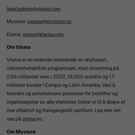
lage.bohren@visma.com
Mystore:
presse@mystore.no
Klarna:
press@klarna.com
Om Visma
Visma er en ledende leverandør av skybasert,
virksomhetskritisk programvare, med omsetning på
2,06 milliarder euro i 2022, 15,000 ansatte og 1.7
millioner kunder i Europa og Latin-Amerika. Ved å
forenkle og automatisere prosesser for bedrifter og
organisasjoner av alle størrelser, bidrar vi til å skape et
mer effektivt og fremgangsrikt samfunn. Les mer om
oss på
visma.
no.
Om Mystore