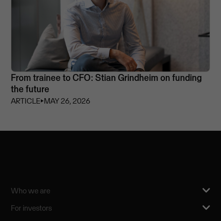
From trainee to CFO: Stian Grindheim on funding
the future
ARTICLE
⏵
MAY 26, 2026
Who we are
For investors