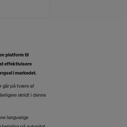
 platform til
t effektivisere
gsel i markedet.
 går på tværs af
erligere skridt i denne
ne langvarige
 betaling på autopilot,