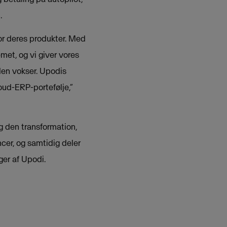
.
for deres produkter. Med
et, og vi giver vores
den vokser. Upodis
oud-ERP-portefølje,”
g den transformation,
cer, og samtidig deler
er af Upodi.