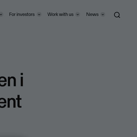
For investors
Work with us
News
en i
ent