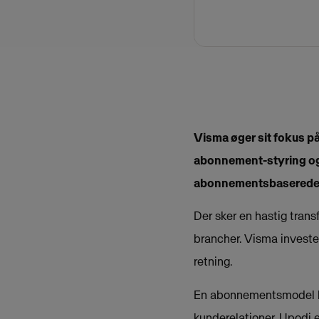
Visma øger sit fokus p
abonnement-styring og 
abonnementsbaserede f
Der sker en hastig tran
brancher. Visma invester
retning.
En abonnementsmodel ha
kunderelationer. Upodi e