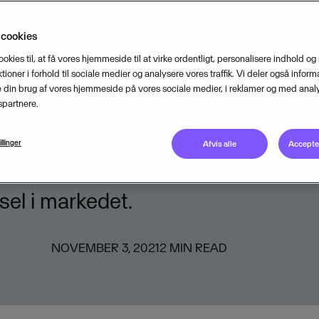
i
 cookies
r sit fokus på subscription mana
ookies til, at få vores hjemmeside til at virke ordentligt, personalisere indhold og
tioner i forhold til sociale medier og analysere vores traffik. Vi deler også inform
 danske Upodi - en platform til a
din brug af vores hjemmeside på vores sociale medier, i reklamer og med analy
partnere.
 -fakturering. Sammen med Upodi v
 med at effektivisere abonnements
illinger
Afvis alle
Accepter
gsmodeller for at imødekomme vok
sel i markedet.
NOVEMBER 3, 2021
2
MIN READ