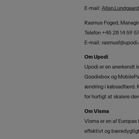
E-mail:
Allan.Lundgaar
Rasmus Foged, Managing
Telefon +45 28 14 59 5
E-mail:
rasmusf@upodi
Om Upodi
Upodi er en anerkendt 
Goodiebox og MobilePay.
ændring i købsadfærd. 
for hurtigt at skalere 
Om Visma
Visma er en af Europas f
effektivt og bæredygtig