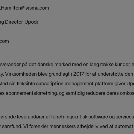
d.Hamilton@visma.com
 Director, Upodi
7
.com
leverandør på det danske marked med en lang række kunder, h
 Virksomheden blev grundlagt i 2017 for at understøtte den
Med sin fleksible subscription management platform giver U
deres abonnementsforretning, og samtidig reducere deres omkos
ørende leverandører af forretningskritisk software og services
t samfund. Vi forenkler menneskers arbejdsliv ved at automati