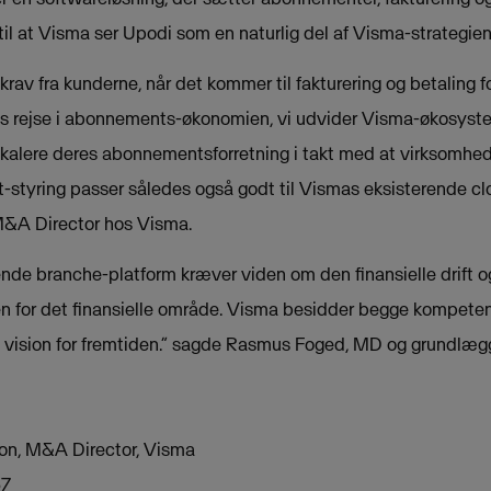
til at Visma ser Upodi som en naturlig del af Visma-strategien
e krav fra kunderne, når det kommer til fakturering og betaling 
es rejse i abonnements-økonomien, vi udvider Visma-økosystem
skalere deres abonnementsforretning i takt med at virksomhe
-styring passer således også godt til Vismas eksisterende cl
M&A Director hos Visma.
nde branche-platform kræver viden om den finansielle drift o
den for det finansielle område. Visma besidder begge kompeten
ision for fremtiden.” sagde Rasmus Foged, MD og grundlægg
on, M&A Director, Visma
57