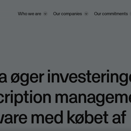
Who we are
Our companies
Our commitments
 øger investering
cription managem
are med købet af