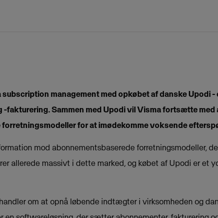
å subscription management med opkøbet af danske Upodi - en
-fakturering. Sammen med Upodi vil Visma fortsætte med a
orretningsmodeller for at imødekomme voksende efterspør
sformation mod abonnementsbaserede forretningsmodeller, der
er allerede massivt i dette marked, og købet af Upodi er et yd
ndler om at opnå løbende indtægter i virksomheden og dan
r en softwareløsning, der sætter abonnementer, fakturering og