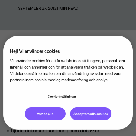
SEPTEMBER 27, 2012
1
MIN READ
Hej! Vi använder cookies
Visma köper S4F Progress AB och ökar därmed sin
Vi använder cookies för att få webbsidan att fungera, personalisera
kapacitet inom dokumentskanning i Sverige.
innehåll och annonser och för att analysera trafiken på webbsidan.
Vi delar också information om din användning av sidan med våra
S4F Progress AB har 25 anställda och driver sin
partners inom sociala medier, marknadsföring och analys.
verksamhet från Fagersta. Verksamhetens huvudfokus
är skanning och tolkning av fakturor. S4Fs verksamhet
Cookie-inställningar
är ett starkt komplement till Vismas befintliga
skanningsenheter i Falun och Röyrvik Norge.
Avvisa alla
Acceptera alla cookies
− Genom förvärvet ökar vi Vismas möjlighet att
erbjuda dokumenthantering som del av en