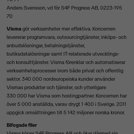
Anders Svensson, vd för S4F Progress AB, 0223-195
70
Visma
gör verksamheter mer effektiva. Koncernen
levererar programvara, outsourcingtjänster, inköps- och
anbudslösningar, betalningstjänster,
butiksdatalösningar samt IT-relaterade utvecklings-
och konsulttjänster. Visma förenklar och automatiserar
verksamhetsprocesser inom både privat och offentlig
sektor. 340 000 nordeuropeiska kunder använder
Vismas produkter och tjänster, och ytterligare
330 000 har Visma som hostingpartner. Koncernen har
över 5 000 anställda, varav drygt 1 400 i Sverige. 2011
uppgick omsättningen till 5 142 miljoner norska kronor.
Bifogade filer
Visma köper S4F Progress AB och ökar därmed sin