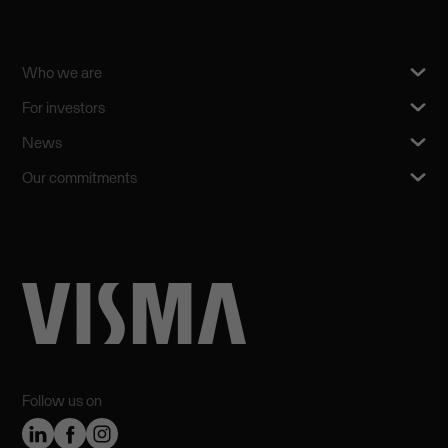
Who we are
For investors
News
Our commitments
Follow us on