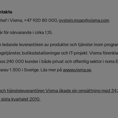
ntakta
hef i Visma, +47 920 80 000,
oystein.moan@visma.com
 för närvarande i cirka 1,15.
n ledande leverantören av produkter och tjänster inom progra
ngstjänster, butiksdatalösningar och IT-projekt. Visma förenkla
s 240 000 kunder i både privat och offentlig sektor i norra 
varav 1 300 i Sverige. Läs mer på
www.visma.se
.
och tjänsteleverantören Visma ökade sin omsättning med 34,2
sista kvartalet 2010.