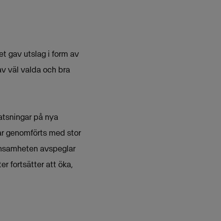
et gav utslag i form av
 av väl valda och bra
satsningar på nya
har genomförts med stor
lönsamheten avspeglar
r fortsätter att öka,