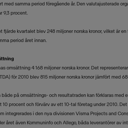
rt med samma period föregående år. Den valutajusterade org
 9,3 procent.
t fjärde kvartalet blev 248 miljoner norska kronor, vilket är en
mma period året innan.
ättning
s omsättning 4 168 miljoner norska kronor. Det representerar 
ITDA) för 2010 blev 815 miljoner norska kronor jämfört med 6
n både på omsättnings- och resultatraden kan förklaras med 
gt 10 procent och förvärv av ett 10-tal företag under 2010. Det
som integrerades i den nya divisionen Visma Projects and Consul
er året även Kommuninfo och Allego, båda leverantörer av i