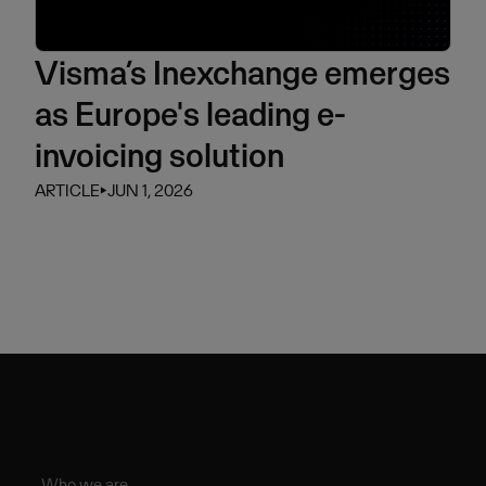
Visma’s Inexchange emerges
as Europe's leading e-
invoicing solution
ARTICLE
⏵
JUN 1, 2026
Who we are