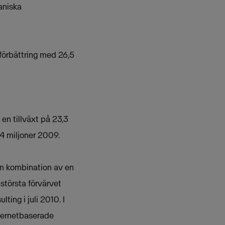
aniska
 förbättring med 26,5
en tillväxt på 23,3
84 miljoner 2009.
en kombination av en
 största förvärvet
ting i juli 2010. I
nternetbaserade