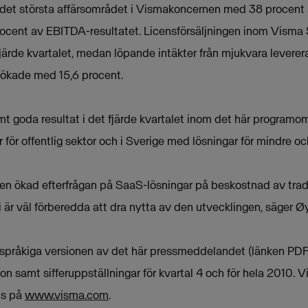
e det största affärsområdet i Vismakoncernen med 38 proce
ocent av EBITDA-resultatet. Licensförsäljningen inom Visma
ärde kvartalet, medan löpande intäkter från mjukvara leverera
 ökade med 15,6 procent.
t goda resultat i det fjärde kvartalet inom det här programom
för offentlig sektor och i Sverige med lösningar för mindre oc
en ökad efterfrågan på SaaS-lösningar på beskostnad av tradit
Vi är väl förberedda att dra nytta av den utvecklingen, säger 
skspråkiga versionen av det här pressmeddelandet (länken PD
on samt sifferuppställningar för kvartal 4 och för hela 2010. 
nns på
www.visma.com
.