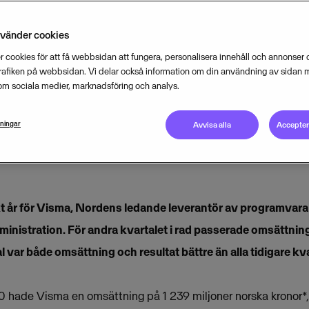
rocent under sista kvartalet 2010.
nvänder cookies
 cookies för att få webbsidan att fungera, personalisera innehåll och annonser o
FEBRUARY 7, 2011
3
MIN READ
trafiken på webbsidan. Vi delar också information om din användning av sidan 
om sociala medier, marknadsföring och analys.
lningar
Avvisa alla
Acceptera
rkt år för Visma, Nordens ledande leverantör av programvara
ministration. För andra kvartalet i rad passerade omsättni
l var både omsättning och resultat bättre än alla tidigare kva
0 hade Visma en omsättning på 1 239 miljoner norska kronor*, 