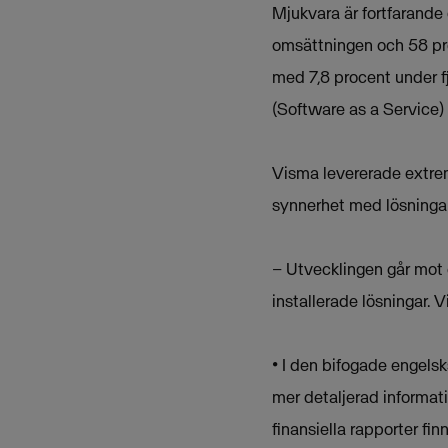
Mjukvara är fortfarand
omsättningen och 58 pr
med 7,8 procent under fj
(Software as a Service)
Visma levererade extrem
synnerhet med lösningar 
– Utvecklingen går mot 
installerade lösningar. 
• I den bifogade engel
mer detaljerad informati
finansiella rapporter fi