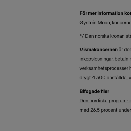
För mer information ko
Øystein Moan, koncernc
*/ Den norska kronan står
Vismakoncernen
är de
inköpslösningar, betalni
verksamhetsprocesser ho
drygt 4 300 anställda, 
Bifogade filer
Den nordiska program- 
med 26,5 procent under 