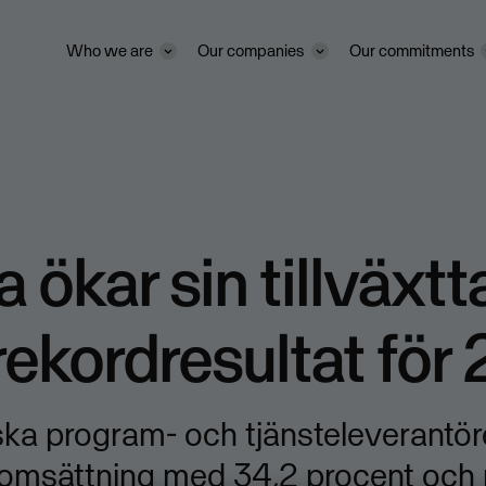
Who we are
Our companies
Our commitments
 ökar sin tillväxtt
ekordresultat för
ska program- och tjänsteleverantö
omsättning med 34,2 procent och r