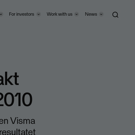
For investors
Work with us
News
akt
 2010
ren Visma
esultatet