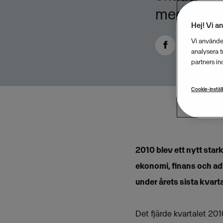
med 26,5 p
Hej! Vi a
Vi använder
analysera 
partners in
Cookie-instäl
2010 blev ett nytt sta
ekonomi, finans och ad
under årets sista kvarta
Det fjärde kvartalet 201