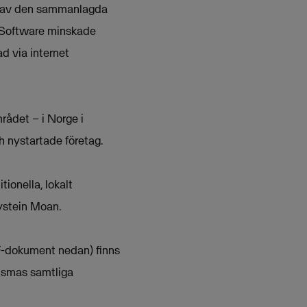
nt av den sammanlagda
 Software minskade
d via internet
rådet – i Norge i
h nystartade företag.
ionella, lokalt
Øystein Moan.
F-dokument nedan) finns
Vismas samtliga