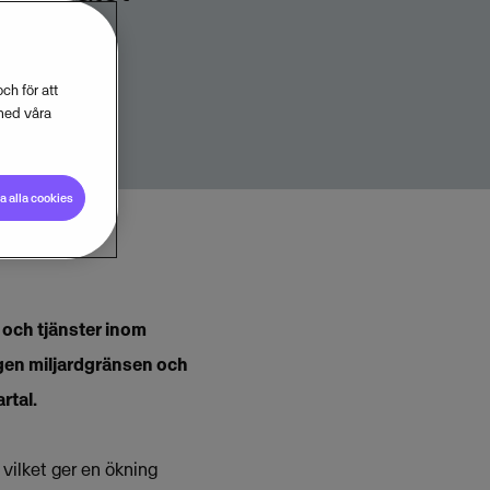
ch för att
med våra
 alla cookies
 och tjänster inom
ngen miljardgränsen och
rtal.
vilket ger en ökning