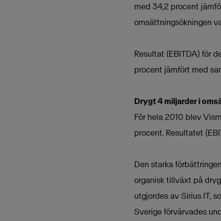
med 34,2 procent jämfö
omsättningsökningen var
Resultat (EBITDA) för de
procent jämfört med sa
Drygt 4 miljarder i oms
För hela 2010 blev Visma
procent. Resultatet (EB
Den starka förbättringe
organisk tillväxt på dry
utgjordes av Sirius IT, 
Sverige förvärvades und