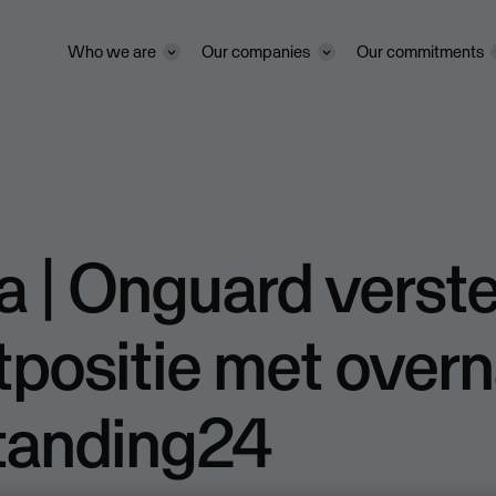
Who we are
Our companies
Our commitments
 | Onguard verste
tpositie met over
tanding24