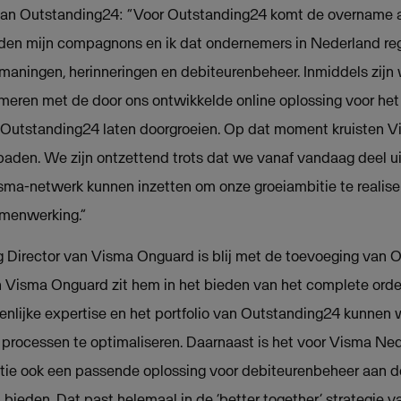
van Outstanding24: “Voor Outstanding24 komt de overname al
rden mijn compagnons en ik dat ondernemers in Nederland re
aningen, herinneringen en debiteurenbeheer. Inmiddels zijn 
eren met de door ons ontwikkelde online oplossing voor het
 Outstanding24 laten doorgroeien. Op dat moment kruisten 
paden. We zijn ontzettend trots dat we vanaf vandaag deel 
sma-netwerk kunnen inzetten om onze groeiambitie te realiser
amenwerking.”
g Director van Visma Onguard is blij met de toevoeging van 
an Visma Onguard zit hem in het bieden van het complete ord
nlijke expertise en het portfolio van Outstanding24 kunnen
 processen te optimaliseren. Daarnaast is het voor Visma N
itie ook een passende oplossing voor debiteurenbeheer aan d
bieden. Dat past helemaal in de ‘better together’ strategie v