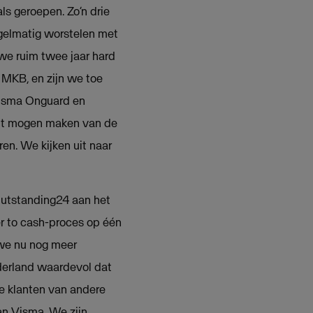
s geroepen. Zo’n drie
gelmatig worstelen met
we ruim twee jaar hard
 MKB, en zijn we toe
Visma Onguard en
uit mogen maken van de
en. We kijken uit naar
Outstanding24 aan het
er to cash-proces op één
 we nu nog meer
ederland waardevol dat
e klanten van andere
an Visma. We zijn