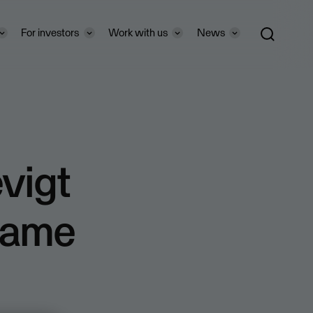
For investors
Work with us
News
vigt
name