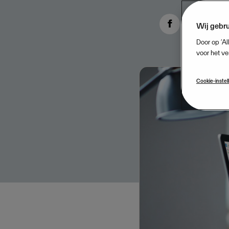
Wij gebru
Door op ‘Al
voor het ve
Cookie-instel