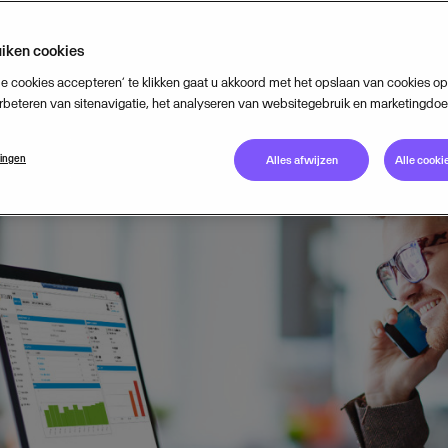
JANUARY 13, 2021
3
MIN READ
iken cookies
le cookies accepteren’ te klikken gaat u akkoord met het opslaan van cookies 
rbeteren van sitenavigatie, het analyseren van websitegebruik en marketingdoe
lingen
Alles afwijzen
Alle cooki