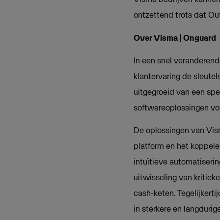
ontzettend trots dat O
Over Visma | Onguard
In een snel veranderende
klantervaring de sleutel
uitgegroeid van een spe
softwareoplossingen voo
De oplossingen van Vism
platform en het koppele
intuïtieve automatiseri
uitwisseling van kritiek
cash-keten. Tegelijkert
in sterkere en langdurige