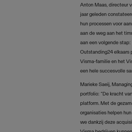
Anton Maas, directeur 
jaar geleden constatee
hun processen voor aanm
aan de weg aan het timm
aan een volgende stap:
Outstanding24 elkaars 
Visma-familie en het Vi
een hele succesvolle s
Marieke Saeij, Managin
portfolio: “De kracht v
platform. Met de gezame
organisaties helpen hun
we dankzij deze acquis
Visma bedrijven kunnen 