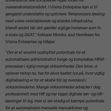
understøtter alle komplekse regler inden for
overenskomstområdet. I Visma Enterprise kan vi til
gengæld understøtte og optimere Temponizers løsning
med vores veletablerede og stærke infrastruktur,
blandt andet når det gælder vigtige instanser som fx
e-boks og SKAT,
” forklarer Monika Juul Henriksen fra
Visma Enterprise og tilføjer:
”Der er et enormt uudnyttet potentiale for at
automatisere administrativt tunge og komplekse HRM-
processer i rigtig mange virksomheder. Den krise, vi
oplever netop nu, har for alvor kastet lys på, hvor vigtig
digitalisering er for at skabe tid og overskud i
virksomhederne. Mange virksomheder arbejder i dag
professionelt med HR og har taget digitale løn- og HR-
løsninger til sig, men vi ser stadig et kæmpe potentiale
for at automatisere manuelle transaktioner og