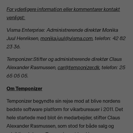
For yderligere information eller kommentarer kontakt
venligst:
Visma Enterprise: Administrerende direktør Monika
Juul Henrikse
n,
monika.juul@visma.com
, telefon: 42 82
23 36.
Temponizer:
Stifter og administrerende direktør Claus
Alexander Rasmussen,
car@temponizer.dk
, telefon: 25
65 05 05
.
Om Temponizer
Temponizer begyndte sin rejse mod at blive nordens
bedste software platform for vikarbureauer i 2011. Det
hele startede med blot én medarbejder, stifter Claus
Alexander Rasmussen, som stod for både salg og