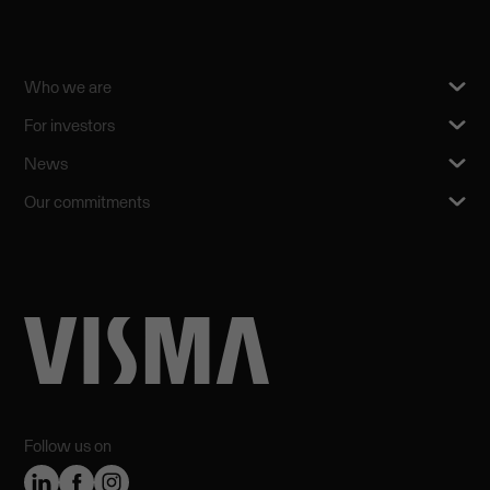
Who we are
For investors
News
Our commitments
Follow us on