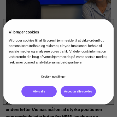
Vi bruger cookies
Vi bruger cookies til, at få vores hjemmeside til at virke ordentligt,
personalisere indhold og reklamer, tilbyde funktioner i forhold til
sociale medier og analysere vores traffik. Vi deler også information
vedrørende din brug af vores hjemmeside på vores sociale medier,
Softwaregiganten Visma tager endnu et strategisk
i reklamer og med analytiske samarbejdspartnere.
vigtigt skridt og køber softwarevirksomheden
Temponizer, en førende udbyder af alt-i-én SaaS-
Cookie - indstillinger
løsning til vikarbureauer på det danske private og
offentlige marked. Opkøbet er ifølge Visma
Afvis alle
Accepter alle cookies
Enterprise A/S administrerende direktør, Monika
Juul Henriksen, en del af en klar strategi, som
understøtter Vismas mål om at styrke positionen
som markedsleder inden for HRM-løsninger og -