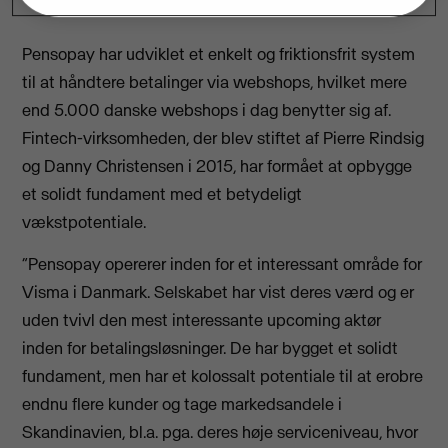
Pensopay har udviklet et enkelt og friktionsfrit system
til at håndtere betalinger via webshops, hvilket mere
end 5.000 danske webshops i dag benytter sig af.
Fintech-virksomheden, der blev stiftet af Pierre Rindsig
og Danny Christensen i 2015, har formået at opbygge
et solidt fundament med et betydeligt
vækstpotentiale.
“Pensopay opererer inden for et interessant område for
Visma i Danmark. Selskabet har vist deres værd og er
uden tvivl den mest interessante upcoming aktør
inden for betalingsløsninger. De har bygget et solidt
fundament, men har et kolossalt potentiale til at erobre
endnu flere kunder og tage markedsandele i
Skandinavien, bl.a. pga. deres høje serviceniveau, hvor