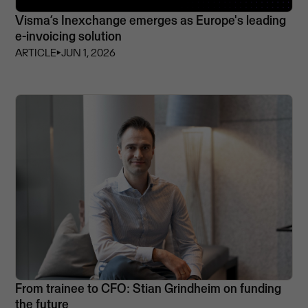
Visma’s Inexchange emerges as Europe's leading
e-invoicing solution
ARTICLE
⏵
JUN 1, 2026
From trainee to CFO: Stian Grindheim on funding
the future