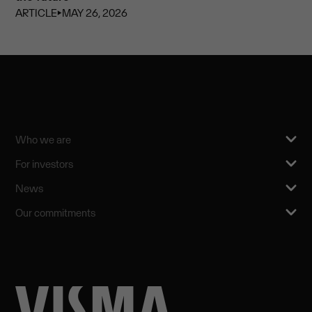
ARTICLE
⏵
MAY 26, 2026
Who we are
For investors
News
Our commitments