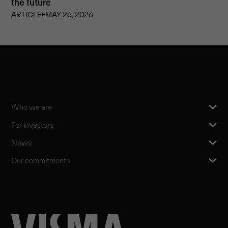
the future
ARTICLE
⏵
MAY 26, 2026
Who we are
For investors
News
Our commitments