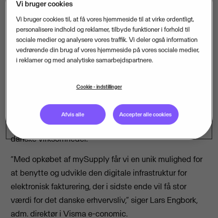
Vi bruger cookies
starten af det nye år fortsætter Visma sin ambitiøse
Vi bruger cookies til, at få vores hjemmeside til at virke ordentligt,
opkøbsstrategi i Danmark. Med opkøbet af mySupply
personalisere indhold og reklamer, tilbyde funktioner i forhold til
tilføjer Visma en af landets førende leverandører af
sociale medier og analysere vores traffik. Vi deler også information
løsninger til elektronisk handel og systemintegrationer
vedrørende din brug af vores hjemmeside på vores sociale medier,
i reklamer og med analytiske samarbejdspartnere.
til familien. mySupply fortsætter som selvstændig
virksomhed.
Cookie - indstillinger
Opkøbet udbygger Vismas ejerskab og position i den
digitale infrastruktur for end-to-end e-faktura- og
Afvis alle
Accepter alle cookies
dokumenthåndtering, som kommer til gavn for de
danske virksomheder.
“Med opkøbet af mySupply får vi en unik mulighed for
at benytte og udvikle den digitale infrastruktur for
elektronisk fakturering, der i sidste ende vil få stor
værdi for det danske erhvervsliv,” siger Lars Engbork,
adm. direktør i Visma e-conomic.