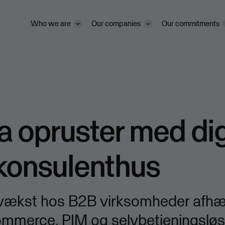
Who we are
Our companies
Our commitments
 opruster med dig
konsulenthus
 vækst hos B2B virksomheder afhæ
mmerce, PIM og selvbetjeningsløsn