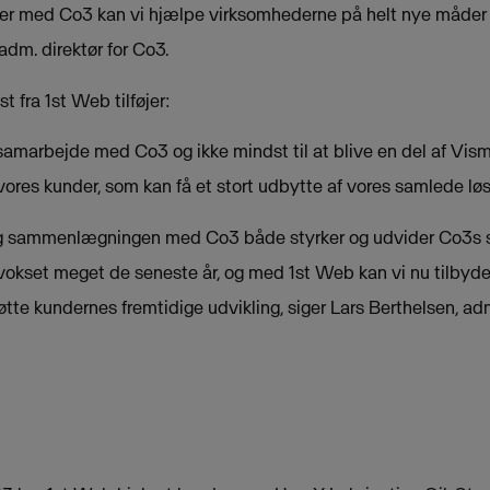
er med Co3 kan vi hjælpe virksomhederne på helt nye måder
adm. direktør for Co3.
t fra 1st Web tilføjer:
e samarbejde med Co3 og ikke mindst til at blive en del af Vism
vores kunder, som kan få et stort udbytte af vores samlede løs
g sammenlægningen med Co3 både styrker og udvider Co3s s
okset meget de seneste år, og med 1st Web kan vi nu tilbyde 
tøtte kundernes fremtidige udvikling, siger Lars Berthelsen, ad