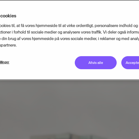
 virksomhederne med at vækste op
 cookies
opkøbet af det digitale konsulent
ookies til, at få vores hjemmeside til at virke ordentligt, personalisere indhold og
tioner i forhold til sociale medier og analysere vores traffik. Vi deler også inform
din brug af vores hjemmeside på vores sociale medier, i reklamer og med analy
partnere.
MARCH 2, 2020
2
MIN READ
illinger
Afvis alle
Accepter