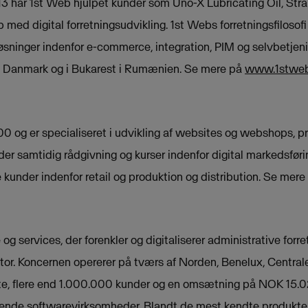
13 har 1st Web hjulpet kunder som Uno-X Lubricating Oil, Stra
 med digital forretningsudvikling. 1st Webs forretningsfilosofi
øsninger indenfor e-commerce, integration, PIM og selvbetjen
s i Danmark og i Bukarest i Rumænien. Se mere på
www.1stweb
00 og er specialiseret i udvikling af websites og webshops, p
der samtidig rådgivning og kurser indenfor digital markedsfø
under indenfor retail og produktion og distribution. Se mer
og services, der forenkler og digitaliserer administrative forr
ektor. Koncernen opererer på tværs af Norden, Benelux, Centra
, flere end 1.000.000 kunder og en omsætning på NOK 15.028 
ende softwarevirksomheder. Blandt de mest kendte produkter