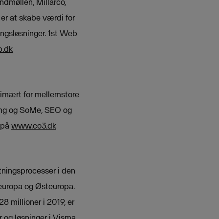
ndmøllen, Millarco,
 er at skabe værdi for
ingsløsninger. 1st Web
.dk
rimært for mellemstore
ring og SoMe, SEO og
e på
www.co3.dk
etningsprocesser i den
leuropa og Østeuropa.
millioner i 2019, er
 og løsninger i Visma