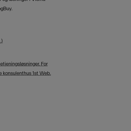
ogBuy.
.)
tjeningsløsninger. For
e konsulenthus 1st Web.