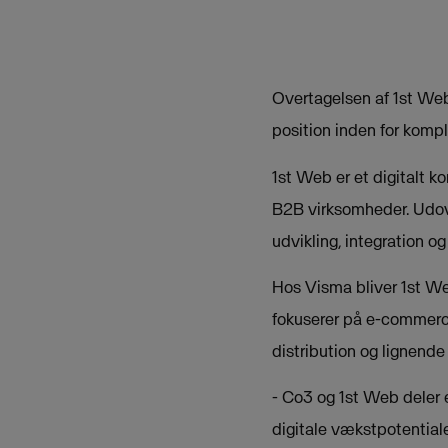
Overtagelsen af 1st We
position inden for kompl
1st Web er et digitalt k
B2B virksomheder. Udove
udvikling, integration og
Hos Visma bliver 1st We
fokuserer på e-commerce 
distribution og lignende 
- Co3 og 1st Web deler
digitale vækstpotential