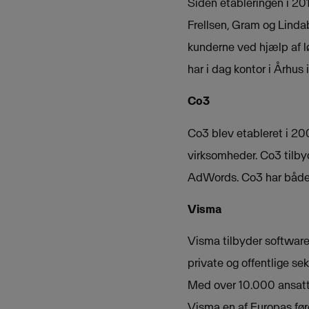
Siden etableringen i 20
Frellsen, Gram og Lindab
kunderne ved hjælp af l
har i dag kontor i Århu
Co3
Co3 blev etableret i 20
virksomheder. Co3 tilby
AdWords. Co3 har både k
Visma
Visma tilbyder software 
private og offentlige s
Med over 10.000 ansatte
Visma en af Europas før