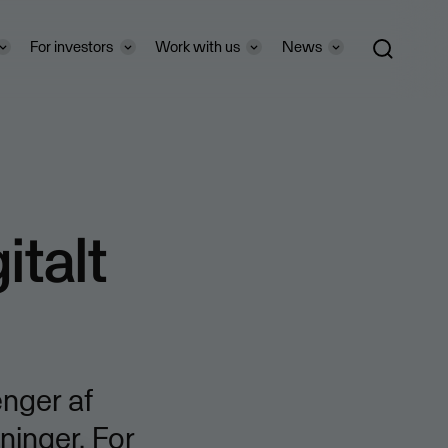
For investors
Work with us
News
italt
nger af
inger. For