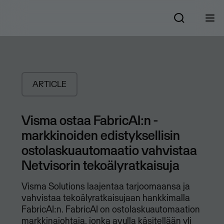
ARTICLE
Visma ostaa FabricAI:n -
markkinoiden edistyksellisin
ostolaskuautomaatio vahvistaa
Netvisorin tekoälyratkaisuja
Visma Solutions laajentaa tarjoomaansa ja
vahvistaa tekoälyratkaisujaan hankkimalla
FabricAI:n. FabricAI on ostolaskuautomaation
markkinajohtaja, jonka avulla käsitellään yli