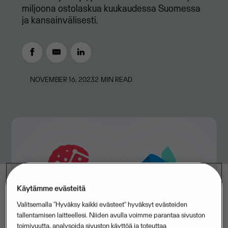
miljoona ostolaskua kuukaudessa Suomessa
ja kansainvälisesti.
NOVEMBER 16, 2023
2
MIN READ
Käytämme evästeitä
Valitsemalla “Hyväksy kaikki evästeet” hyväksyt evästeiden
tallentamisen laitteellesi. Niiden avulla voimme parantaa sivuston
toimivuutta, analysoida sivuston käyttöä ja toteuttaa