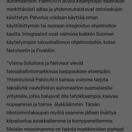
automaatioon. FabricAI:n avulla kirjanpitäjät säästävät
merkittävästi aikaa ja yhdenmukaistavat ostolaskujen
käsittelyn. Palvelua voidaan käyttää oman
käyttöliittymän tai suoraan integroidun ohjelmiston
kautta. Integraatiot ovat valmiina kaikkiin Suomen
käytetyimpiin taloushallinnon ohjelmistoihin, kuten
Netvisoriin ja Fivaldiin.
“Visma Solutions ja Netvisor vievät
taloushallintomarkkinaa harppauksen eteenpäin.
Yhteistyössä FabricAI:n kanssa voimme tarjota
tekoälyllä vauhditetun automaation suomalaisille
yrityksille, jotka haluavat olla tehokkaampia, kasvaa
nopeammin ja toimia älykkäämmin. Tämän
liiketoimintakaupan myötä saamme jälleen lisättyä
kilpailuetua asiakkaillemme ja kumppaneillemme.
Meidän missionamme on tarjota markkinoiden parhaat