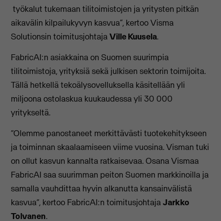
työkalut tukemaan tilitoimistojen ja yritysten pitkän
aikavälin kilpailukyvyn kasvua”, kertoo Visma
Solutionsin toimitusjohtaja
Ville Kuusela
.
FabricAI:n asiakkaina on Suomen suurimpia
tilitoimistoja, yrityksiä sekä julkisen sektorin toimijoita.
Tällä hetkellä tekoälysovelluksella käsitellään yli
miljoona ostolaskua kuukaudessa yli 30 000
yritykseltä.
“Olemme panostaneet merkittävästi tuotekehitykseen
ja toiminnan skaalaamiseen viime vuosina. Visman tuki
on ollut kasvun kannalta ratkaisevaa. Osana Vismaa
FabricAI saa suurimman peiton Suomen markkinoilla ja
samalla vauhdittaa hyvin alkanutta kansainvälistä
kasvua“, kertoo FabricAI:n toimitusjohtaja
Jarkko
Tolvanen
.