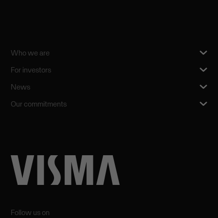
Who we are
For investors
News
Our commitments
Follow us on