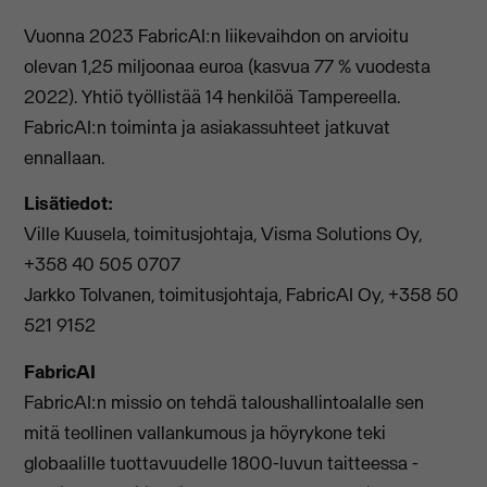
Vuonna 2023 FabricAI:n liikevaihdon on arvioitu
olevan 1,25 miljoonaa euroa (kasvua 77 % vuodesta
2022). Yhtiö työllistää 14 henkilöä Tampereella.
FabricAI:n toiminta ja asiakassuhteet jatkuvat
ennallaan.
Lisätiedot:
Ville Kuusela, toimitusjohtaja, Visma Solutions Oy,
+358 40 505 0707
Jarkko Tolvanen, toimitusjohtaja, FabricAI Oy, +358 50
521 9152
FabricAI
FabricAI:n missio on tehdä taloushallintoalalle sen
mitä teollinen vallankumous ja höyrykone teki
globaalille tuottavuudelle 1800-luvun taitteessa -