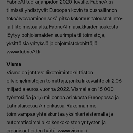
FabricAI tuo kirjanpidon 2020-luvulle. FabricAI:n
tiimissä yhdistyvät Euroopan kovin taloushallinnon
tekoälyosaaminen sekä pitkä kokemus taloushallinto-
ja tilitoimistoalalta. FabricAI:n asiakkaiden joukosta
löytyy pohjoismaiden suurimpia tilitoimistoja,
yksittäisiä yrityksiä ja ohjelmistokehittäjiä.
www.fabricAI.fi
Visma
Visma on johtava liiketoimintakriittisten
pilviohjelmistojen toimittaja, jonka liikevaihto oli 2,06
miljardia euroa vuonna 2022. Vismalla on 15 000
työntekijää ja 1,6 miljoonaa asiakasta Euroopassa ja
Latinalaisessa Amerikassa. Rakennamme
toimivampaa yhteiskuntaa yksinkertaistamalla ja
automatisoimalla kaikenkokoisten yritysten ja
organisaatioiden työtä.
www.visma.fi