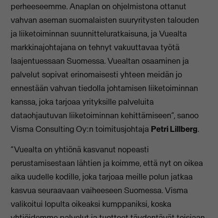
perheeseemme. Anaplan on ohjelmistona ottanut
vahvan aseman suomalaisten suuryritysten talouden
ja liiketoiminnan suunnitteluratkaisuna, ja Vuealta
markkinajohtajana on tehnyt vakuuttavaa työtä
laajentuessaan Suomessa. Vuealtan osaaminen ja
palvelut sopivat erinomaisesti yhteen meidän jo
ennestään vahvan tiedolla johtamisen liiketoiminnan
kanssa, joka tarjoaa yrityksille palveluita
dataohjautuvan liiketoiminnan kehittämiseen”, sanoo
Visma Consulting Oy:n toimitusjohtaja
Petri Lillberg
.
”Vuealta on yhtiönä kasvanut nopeasti
perustamisestaan lähtien ja koimme, että nyt on oikea
aika uudelle kodille, joka tarjoaa meille polun jatkaa
kasvua seuraavaan vaiheeseen Suomessa. Visma
valikoitui lopulta oikeaksi kumppaniksi, koska
yhtiöidemme palvelut ja tuotteet täydentävät toisiaan