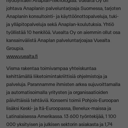
hyödyntäen Anaplan-teknologiaa. Vuealta Oy on
johtava Anaplanin palveluntarjoaja Suomessa, tarjoten
Anaplanin konsultointi- ja käyttöönottopalveluja, tuki-
ja ylläpitopalveluja sekä Anaplan-koulutuksia. Yhtiö
työllistää 10 henkilöä. Vuealta Oy on aiemmin ollut osa
kansainvälistä Anaplan palveluntarjoajaa Vuealta
Groupia.
www.vuealta.fi
Visma rakentaa toimivampaa yhteiskuntaa
kehittämällä liiketoimintakriittisiä ohjelmistoja ja
palveluja. Parannamme ihmisten arkea sujuvoittamalla
ja automatisoimalla yritysten ja organisaatioiden
päivittäisiä tehtäviä. Konserni toimii Pohjois-Euroopan
lisäksi Keski- ja Itä-Euroopassa, Benelux-maissa ja
Latinalaisessa Amerikassa. 13 600 työntekijää, 1 100
000 yksityisen ja julkisen sektorin asiakasta ja 1,74