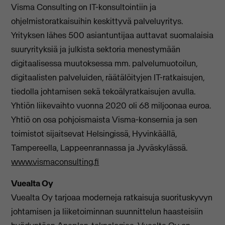
Visma Consulting on IT-konsultointiin ja
ohjelmistoratkaisuihin keskittyvä palveluyritys.
Yrityksen lähes 500 asiantuntijaa auttavat suomalaisia
suuryrityksiä ja julkista sektoria menestymään
digitaalisessa muutoksessa mm. palvelumuotoilun,
digitaalisten palveluiden, räätälöityjen IT-ratkaisujen,
tiedolla johtamisen sekä tekoälyratkaisujen avulla.
Yhtiön liikevaihto vuonna 2020 oli 68 miljoonaa euroa.
Yhtiö on osa pohjoismaista Visma-konsernia ja sen
toimistot sijaitsevat Helsingissä, Hyvinkäällä,
Tampereella, Lappeenrannassa ja Jyväskylässä.
www.vismaconsulting.fi
Vuealta Oy
Vuealta Oy tarjoaa moderneja ratkaisuja suorituskyvyn
johtamisen ja liiketoiminnan suunnittelun haasteisiin