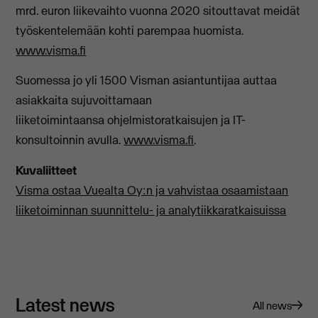
mrd. euron liikevaihto vuonna 2020 sitouttavat meidät
työskentelemään kohti parempaa huomista.
www.visma.fi
Suomessa jo yli 1500 Visman asiantuntijaa auttaa
asiakkaita sujuvoittamaan
liiketoimintaansa ohjelmistoratkaisujen ja IT-
konsultoinnin avulla.
www.visma.fi
.
Kuvaliitteet
Visma ostaa Vuealta Oy:n ja vahvistaa osaamistaan
liiketoiminnan suunnittelu- ja analytiikkaratkaisuissa
Latest news
All news