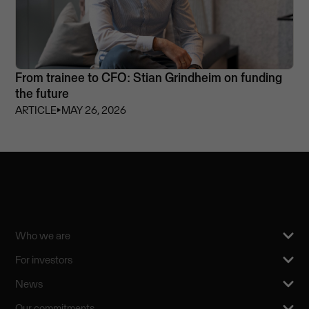
From trainee to CFO: Stian Grindheim on funding
the future
ARTICLE
⏵
MAY 26, 2026
Who we are
For investors
News
Our commitments