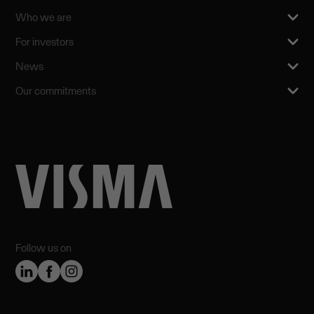
Who we are
For investors
News
Our commitments
Follow us on