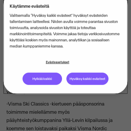
Visma, Visma Ski Classics -kiertueen pääsponsori,
Käytämme evästeitä
on myös pääyhteistyökumppani Ylläs-Levillä
Valitsemalla “Hyväksy kaikki evästeet” hyväksyt evästeiden
hiihdettävän Visma Nordic Trophyn
tallentamisen laitteellesi. Niiden avulla voimme parantaa sivuston
toimivuutta, analysoida sivuston käyttöä ja toteuttaa
päätöskilpailussa.
markkinointitoimenpiteitä. Voimme jakaa tietoja verkkosivustomme
käyttöäsi koskien myös mainonnan, analytiikan ja sosiaalisen
Visma Nordic Trophy on kilpailusarja, joka sisältää viisi
median kumppaniemme kanssa.
viimeistä Visma Ski Classic -kiertueen kilpailua
pohjoismaissa. Kilpailusarja huipentuu Ylläs-Levin
Evästeasetukset
päätöskilpailuun 8.4. Noin 67 kilometrin pituinen
hiihtoreitti kulkee Ylläsjärveltä, Äkäslompolon,
Hylkää kaikki
Hyväksy kaikki evästeet
Kukastunturin ja Pyhäjärven kautta Leville. Reitin
varrella ylitetään kolme tunturia.
-Visma Ski Classics -kiertueen pääsponsorina
toimimme mielellämme myös
pääyhteistyökumppanina Yllä-Levin kilpailussa ja
koemme sen loistavaksi paikaksi Visma Nordic