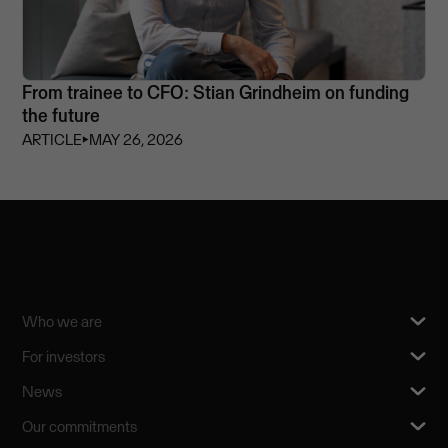
From trainee to CFO: Stian Grindheim on funding
the future
ARTICLE
⏵
MAY 26, 2026
Who we are
For investors
News
Our commitments