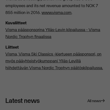
employees and its net revenue amounted to NOK 7
855 million in 2016.
www.visma.com
.
Kuvaliitteet
Visma pääsponsorina Ylläs-Levin kilpailussa - Visma
Nordic Trophyn finaalissa
Liitteet
Visma, Visma Ski Classics -kiertueen pääsponsori, on
myös pääyhteistyökumppani Ylläs-Levillä
hiihdettävän Visma Nordic Trophyn päätöskilpailussa.
Latest news
All news