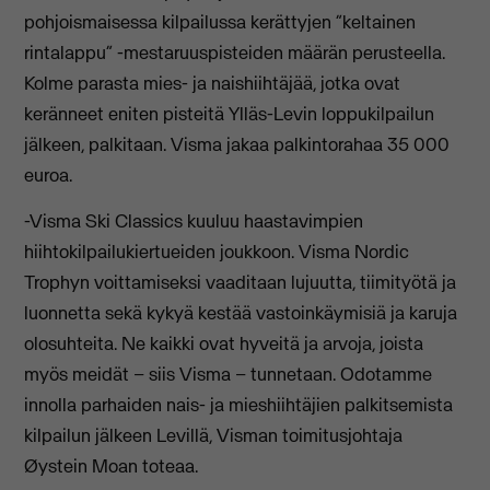
pohjoismaisessa kilpailussa kerättyjen ”keltainen
rintalappu” -mestaruuspisteiden määrän perusteella.
Kolme parasta mies- ja naishiihtäjää, jotka ovat
keränneet eniten pisteitä Ylläs-Levin loppukilpailun
jälkeen, palkitaan. Visma jakaa palkintorahaa 35 000
euroa.
-Visma Ski Classics kuuluu haastavimpien
hiihtokilpailukiertueiden joukkoon. Visma Nordic
Trophyn voittamiseksi vaaditaan lujuutta, tiimityötä ja
luonnetta sekä kykyä kestää vastoinkäymisiä ja karuja
olosuhteita. Ne kaikki ovat hyveitä ja arvoja, joista
myös meidät – siis Visma – tunnetaan. Odotamme
innolla parhaiden nais- ja mieshiihtäjien palkitsemista
kilpailun jälkeen Levillä, Visman toimitusjohtaja
Øystein Moan toteaa.