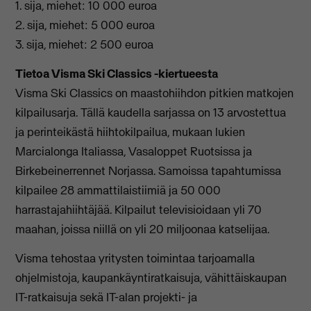
1. sija, miehet: 10 000 euroa
2. sija, miehet: 5 000 euroa
3. sija, miehet: 2 500 euroa
Tietoa Visma Ski Classics -kiertueesta
Visma Ski Classics on maastohiihdon pitkien matkojen
kilpailusarja. Tällä kaudella sarjassa on 13 arvostettua
ja perinteikästä hiihtokilpailua, mukaan lukien
Marcialonga Italiassa, Vasaloppet Ruotsissa ja
Birkebeinerrennet Norjassa. Samoissa tapahtumissa
kilpailee 28 ammattilaistiimiä ja 50 000
harrastajahiihtäjää. Kilpailut televisioidaan yli 70
maahan, joissa niillä on yli 20 miljoonaa katselijaa.
Visma tehostaa yritysten toimintaa tarjoamalla
ohjelmistoja, kaupankäyntiratkaisuja, vähittäiskaupan
IT-ratkaisuja sekä IT-alan projekti- ja