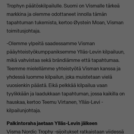
Trophyn päätöskilpailulle. Suomi on Vismalle tärkeä
markkina ja olemme odottaneet innolla tämän
tapahtuman tukemista, kertoo Øystein Moan, Visman
toimitusjohtaja.
-Olemme ylpeitä saadessamme Visman
pääyhteistyökumppaniksemme Ylläs-Levin kilpailuun,
mikä vahvistaa sekä brändiämme että tapahtumaa.
Teemme mielellämme yhteistyötä Visman kanssa ja
yhdessä luomme kilpailun, joka muistetaan vielä
vuosienkin päästä. Eikä pelkkää kilpailua vaan
tyylikkään ja laadukkaan tapahtuman, jossa kaikilla on
hauskaa, kertoo Teemu Virtanen, Ylläs-Levi -
kilpailunjohtaja.
Palkintoraha jaetaan Ylläs-Levin jälkeen
Visma Nordic Trophy -sijoitukset ratkaistaan viidessä