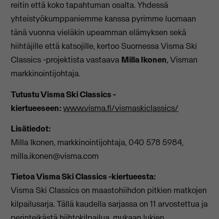
reitin että koko tapahtuman osalta. Yhdessä
yhteistyökumppaniemme kanssa pyrimme luomaan
tänä vuonna vieläkin upeamman elämyksen sekä
hiihtäjille että katsojille, kertoo Suomessa Visma Ski
Classics -projektista vastaava
Milla Ikonen
, Visman
markkinointijohtaja.
Tutustu Visma Ski Classics -
kiertueeseen:
www.visma.fi/vismaskiclassics/
Lisätiedot:
Milla Ikonen, markkinointijohtaja, 040 578 5984,
milla.ikonen@visma.com
Tietoa Visma Ski Classics -kiertueesta:
Visma Ski Classics on maastohiihdon pitkien matkojen
kilpailusarja. Tällä kaudella sarjassa on 11 arvostettua ja
perinteikästä hiihtokilpailua, mukaan lukien