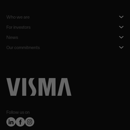
Who we are
For investors
News
Our commitments
Follow us on