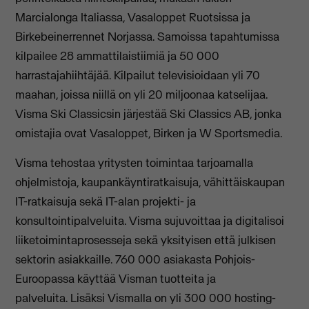
Marcialonga Italiassa, Vasaloppet Ruotsissa ja
Birkebeinerrennet Norjassa. Samoissa tapahtumissa
kilpailee 28 ammattilaistiimiä ja 50 000
harrastajahiihtäjää. Kilpailut televisioidaan yli 70
maahan, joissa niillä on yli 20 miljoonaa katselijaa.
Visma Ski Classicsin järjestää Ski Classics AB, jonka
omistajia ovat Vasaloppet, Birken ja W Sportsmedia.
Visma tehostaa yritysten toimintaa tarjoamalla
ohjelmistoja, kaupankäyntiratkaisuja, vähittäiskaupan
IT-ratkaisuja sekä IT-alan projekti- ja
konsultointipalveluita. Visma sujuvoittaa ja digitalisoi
liiketoimintaprosesseja sekä yksityisen että julkisen
sektorin asiakkaille. 760 000 asiakasta Pohjois-
Euroopassa käyttää Visman tuotteita ja
palveluita. Lisäksi Vismalla on yli 300 000 hosting-