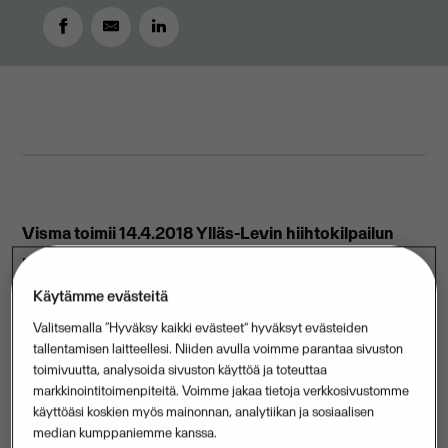
APRIL 9, 2018
2
MIN READ
Visma toimii 14.4.2018 Ylläs-Levin hiihtokilpailun
pääyhteistyökumppanina. Kilpailu on Visma Ski
Classics -kiertueen päätöskilpailu.
Käytämme evästeitä
Valitsemalla “Hyväksy kaikki evästeet” hyväksyt evästeiden
Visma Ski Classics on sekä ammattilaisille että
tallentamisen laitteellesi. Niiden avulla voimme parantaa sivuston
harrastajille suunnattu maastohiihdon pitkien matkojen
toimivuutta, analysoida sivuston käyttöä ja toteuttaa
kilpailusarja. Kilpailusarja huipentuu toista kertaa Ylläs-
markkinointitoimenpiteitä. Voimme jakaa tietoja verkkosivustomme
käyttöäsi koskien myös mainonnan, analytiikan ja sosiaalisen
Levillä järjestettävään päätöskilpailuun 14. huhtikuuta
median kumppaniemme kanssa.
2018. Samalla ratkeaa Visma Nordic Trophyn voittajat.