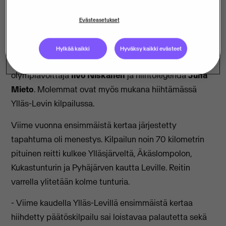
Visma toimii Visma Ski Classics -kiertueen
Evästeasetukset
yhteistyökumppanina ja Ylläs-Levin päätöskilpailun
pääyhteistyökumppanina.
Hylkää kaikki
Hyväksy kaikki evästeet
Ylläs-Levin kisatapahtuman lähettiläinä toimivat
olympiavoittaja
Iivo Niskanen
ja hiihtolegenda
Juha
Mieto
. Molemmat ovat myös mukana hiihtämässä
Ylläs-Levin kilpailussa.
Viime vuonna ensimmäistä kertaa järjestetty
tapahtuma oli menestys. Kilpailun noin 70 kilometrin
pituinen reitti kulkee Ylläsjärveltä, Äkäslompolon,
Kukastunturin ja Pyhäjärven kautta Leville. Reitin
varrella ylitetään kolme tunturia.
- Viime kaudella Ylläs-Levillä ensimmäistä kertaa
hiihdetty päätöskilpailu sai loistavaa palautetta sekä