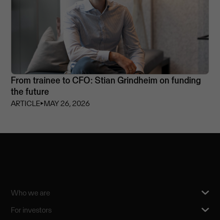
From trainee to CFO: Stian Grindheim on funding
the future
ARTICLE
⏵
MAY 26, 2026
Who we are
For investors