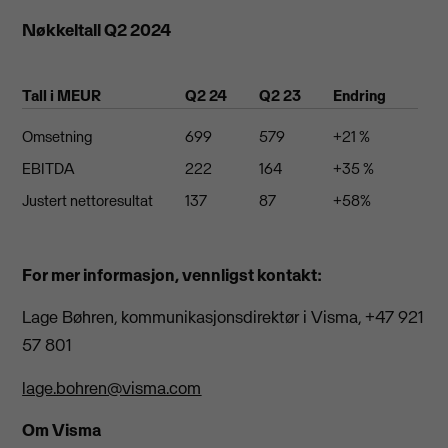
Nøkkeltall Q2 2024
Tall i MEUR
Q2 24
Q2 23
Endring
Omsetning
699
579
+21 %
EBITDA
222
164
+35 %
Justert nettoresultat
137
87
+58%
For mer informasjon, vennligst kontakt:
Lage Bøhren, kommunikasjonsdirektør i Visma, +47 921
57 801
lage.bohren@visma.com
Om Visma