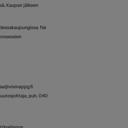
ä. Kaupan jälkeen
Uudessakaupungissa. Ne
oprosessien
aa@vismappg.fi
muutosjohtaja, puh. 040
töhallinnon