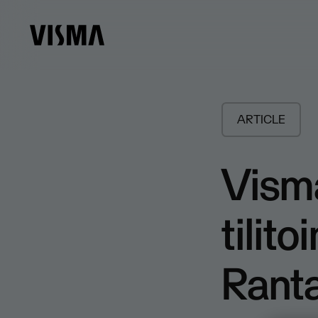
ARTICLE
Vism
tilit
Ranta