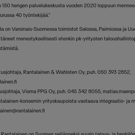
n 150 hengen palvelukeskusta vuoden 2020 loppuun menness
russa 40 työntekijää.”
ella on Varsinais-Suomessa toimistot Salossa, Paimiossa ja 
ttäneet menestyksellisesti etenkin pk-yritysten taloushallint
stämistä.
tusjohtaja, Rantalainen & Wahlsten Oy, puh. 050 393 2852,
ainen.fi
usjohtaja, Visma PPG Oy, puh. 045 342 8055,
matias.maenp
alainen-konsernin yrityskaupoista vastaava integraatio- ja 
ainen@rantalainen.fi
Rantalainen on Suomen neljänneksi suurin talous- ja henkilös