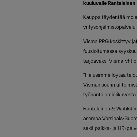
kuuluvalle Rantalainen
Kauppa täydentää molem
yritysohjelmistopalveluih
Visma PPG keskittyy jatk
fuusioitumassa syyskuu
tarjoavaksi Visma-yhtiök
”Halusimme löytää talo
Visman suurin tilitoim
työnantajamielikuvasta
Rantalainen & Wahlsten
asemaa Varsinais-Suomes
sekä palkka- ja HR-palv