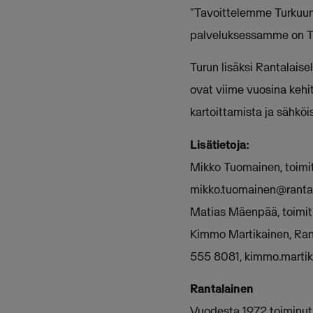
”Tavoittelemme Turkuu
palveluksessamme on Tu
Turun lisäksi Rantalais
ovat viime vuosina kehi
kartoittamista ja sähköi
Lisätietoja:
Mikko Tuomainen, toimi
mikko.tuomainen@rantal
Matias Mäenpää, toimit
Kimmo Martikainen, Rant
555 8081,
kimmo.martik
Rantalainen
Vuodesta 1972 toiminut 