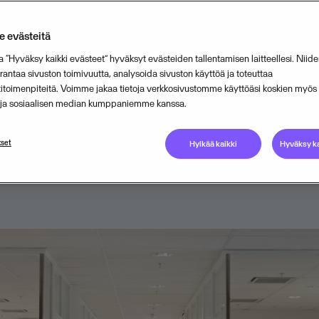
serniin kuuluvan Visma PPG Oy:n
 evästeitä
toliiketoiminnot on myyty Rantalaine
a “Hyväksy kaikki evästeet” hyväksyt evästeiden tallentamisen laitteellesi. Niide
 kuuluvalle Rantalainen &amp; Wah
ntaa sivuston toimivuutta, analysoida sivuston käyttöä ja toteuttaa
titoimenpiteitä. Voimme jakaa tietoja verkkosivustomme käyttöäsi koskien myö
upassa Rantalaiselle siirtyy kymme
n ja sosiaalisen median kumppaniemme kanssa.
ä Turussa.
set
Hylkää kaikki
Hyväksy ka
AUGUST 23, 2018
2
MIN READ