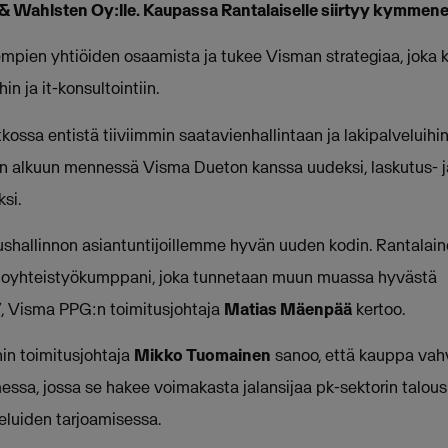
 & Wahlsten Oy:lle. Kaupassa Rantalaiselle siirtyy kymmene
pien yhtiöiden osaamista ja tukee Visman strategiaa, joka k
in ja it-konsultointiin.
ossa entistä tiiviimmin saatavienhallintaan ja lakipalveluihin
n alkuun mennessä Visma Dueton kanssa uudeksi, laskutus- ja
si.
ushallinnon asiantuntijoillemme hyvän uuden kodin. Rantala
istoyhteistyökumppani, joka tunnetaan muun muassa hyvästä
”, Visma PPG:n toimitusjohtaja
Matias Mäenpää
kertoo.
in toimitusjohtaja
Mikko Tuomainen
sanoo, että kauppa vah
sa, jossa se hakee voimakasta jalansijaa pk-sektorin talous
eluiden tarjoamisessa.