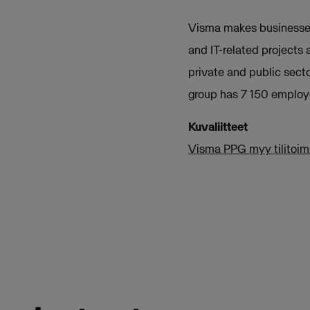
Visma makes businesses m
and IT-related projects 
private and public sect
group has 7 150 employ
Kuvaliitteet
Visma PPG myy tilitoimi