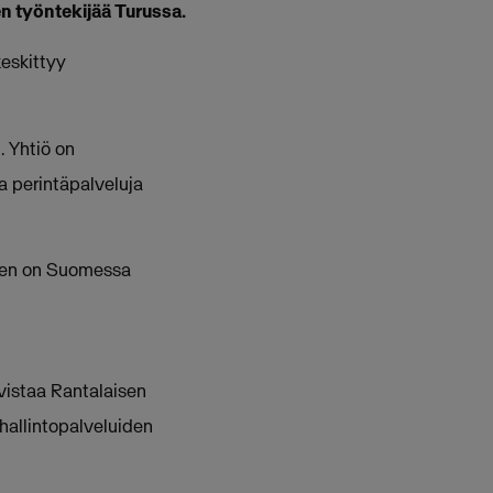
n työntekijää Turussa.
eskittyy
. Yhtiö on
 perintäpalveluja
inen on Suomessa
vistaa Rantalaisen
hallintopalveluiden