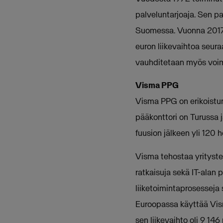
palveluntarjoaja. Sen pa
Suomessa. Vuonna 2017 k
euron liikevaihtoa seura
vauhditetaan myös voima
Visma PPG
Visma PPG on erikoistun
pääkonttori on Turussa 
fuusion jälkeen yli 120 
Visma tehostaa yritysten
ratkaisuja sekä IT-alan p
liiketoimintaprosesseja 
Euroopassa käyttää Vism
sen liikevaihto oli 9 146