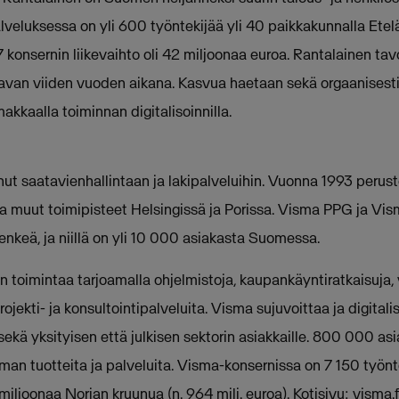
lveluksessa on yli 600 työntekijää yli 40 paikkakunnalla Etelä-
onsernin liikevaihto oli 42 miljoonaa euroa. Rantalainen tav
avan viiden vuoden aikana. Kasvua haetaan sekä orgaanisesti e
kkaalla toiminnan digitalisoinnilla.
ut saatavienhallintaan ja lakipalveluihin. Vuonna 1993 perus
ja muut toimipisteet Helsingissä ja Porissa. Visma PPG ja Vis
henkeä, ja niillä on yli 10 000 asiakasta Suomessa.
 toimintaa tarjoamalla ohjelmistoja, kaupankäyntiratkaisuja, 
rojekti- ja konsultointipalveluita. Visma sujuvoittaa ja digitali
sekä yksityisen että julkisen sektorin asiakkaille. 800 000 as
an tuotteita ja palveluita. Visma-konsernissa on 7 150 työnt
 miljoonaa Norjan kruunua (n. 964 milj. euroa). Kotisivu: visma.f