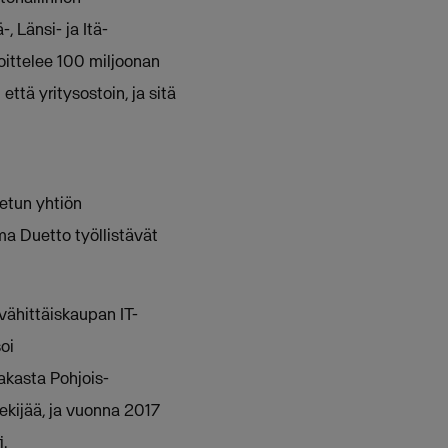
, Länsi- ja Itä-
oittelee 100 miljoonan
ttä yritysostoin, ja sitä
tetun yhtiön
ma Duetto työllistävät
vähittäiskaupan IT-
soi
iakasta Pohjois-
ekijää, ja vuonna 2017
i.