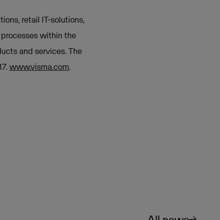
ns, retail IT-solutions,
s processes within the
ducts and services. The
17.
www.visma.com
.
All news