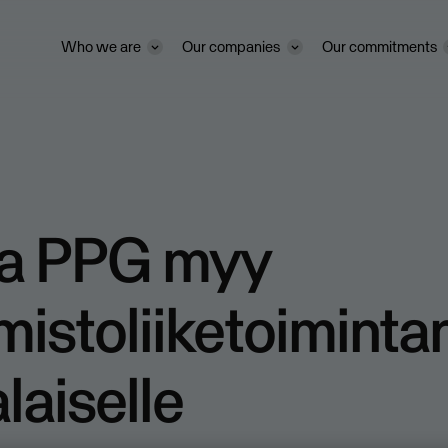
Who we are
Our companies
Our commitments
a PPG myy
oimistoliiketoimint
laiselle