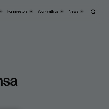
For investors
Work with us
News
ansa