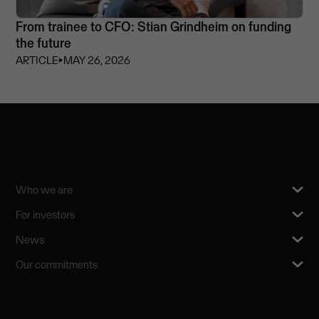
From trainee to CFO: Stian Grindheim on funding
the future
ARTICLE
⏵
MAY 26, 2026
Who we are
For investors
News
Our commitments