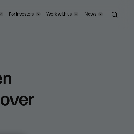
For investors
Work with us
News
en
 over