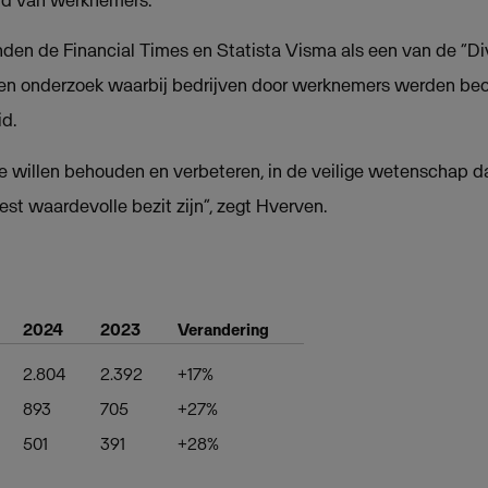
en de Financial Times en Statista Visma als een van de “Di
en onderzoek waarbij bedrijven door werknemers werden beo
id.
 we willen behouden en verbeteren, in de veilige wetenschap 
t waardevolle bezit zijn”, zegt Hverven.
2024
2023
Verandering
2.804
2.392
+17%
893
705
+27%
501
391
+28%