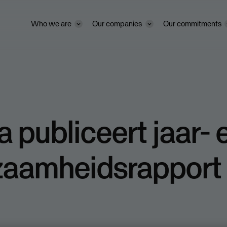
Who we are
Our companies
Our commitments
 publiceert jaar- 
zaamheidsrapport