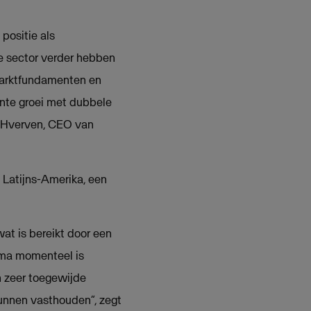
positie als
ke sector verder hebben
marktfundamenten en
ente groei met dubbele
e Hverven, CEO van
n Latijns-Amerika, een
at is bereikt door een
sma momenteel is
n zeer toegewijde
unnen vasthouden”, zegt