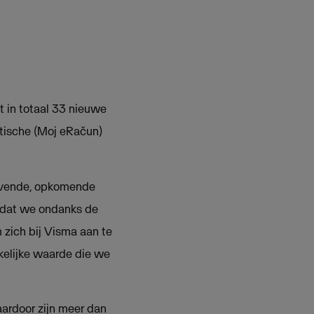
 in totaal 33 nieuwe
atische (Moj eRačun)
lovende, opkomende
t dat we ondanks de
zich bij Visma aan te
kkelijke waarde die we
aardoor zijn meer dan