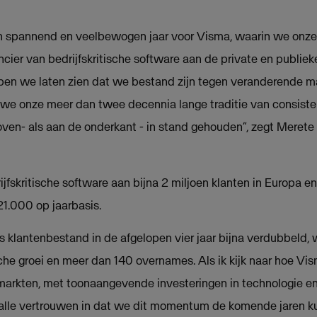
spannend en veelbewogen jaar voor Visma, waarin we onze 
ier van bedrijfskritische software aan de private en publie
ben we laten zien dat we bestand zijn tegen veranderende 
 we onze meer dan twee decennia lange traditie van consist
boven- als aan de onderkant - in stand gehouden”, zegt Meret
jfskritische software aan bijna 2 miljoen klanten in Europa e
21.000 op jaarbasis.
s klantenbestand in de afgelopen vier jaar bijna verdubbeld, w
he groei en meer dan 140 overnames. Als ik kijk naar hoe Vi
markten, met toonaangevende investeringen in technologie e
 alle vertrouwen in dat we dit momentum de komende jaren k