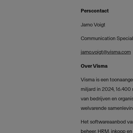
Perscontact
Jarno Voigt
Communication Special
jarno.voigt@visma.com
Over Visma
Visma is een toonaangev
miljard in 2024, 16.400
van bedrijven en organi
welvarende samenleving
Het softwareaanbod van
beheer, HRM, inkoop en 