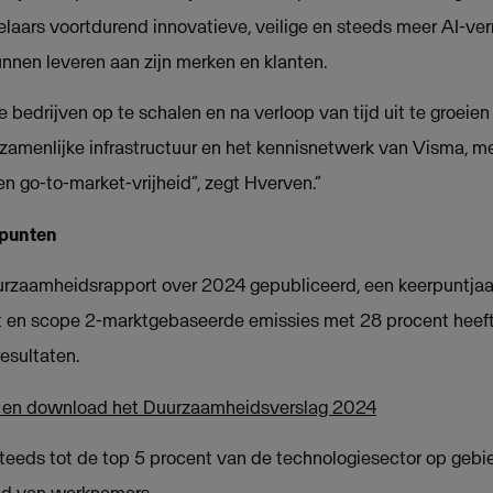
aars voortdurend innovatieve, veilige en steeds meer AI-ver
nen leveren aan zijn merken en klanten.
bedrijven op te schalen en na verloop van tijd uit te groeien
zamenlijke infrastructuur en het kennisnetwerk van Visma, 
n go-to-market-vrijheid”, zegt Hverven.”
punten
uurzaamheidsrapport over 2024 gepubliceerd, een keerpuntjaa
t en scope 2-marktgebaseerde emissies met 28 procent heeft
esultaten.
n en download het Duurzaamheidsverslag 2024
eeds tot de top 5 procent van de technologiesector op gebied
eid van werknemers.