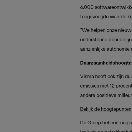
6.000 softwareontwikkel
toegevoegde waarde kun
“We helpen onze nieuwe 
ondersteund door de ge
aanzienlijke autonomie e
Duurzaamheidshoogte
Visma heeft ook zijn d
emissies met 12 procen
andere positieve milieur
Bekijk de hoogtepunte
De Groep behoort nog st
inclusie en betrokkenh