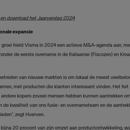
 en download het Jaarverslag 2024
ionale expansie
e groei hield Visma in 2024 een actieve M&A-agenda aan, met
onder de eerste overname in de Italiaanse (Fiscozen) en Kro
betreden van nieuwe markten is om lokaal de meest veelbe
emen, met producten die klanten interessant vinden. Het fei
n andere kopers zoveel mensen hebben kunnen aantrekken om 
van de kwaliteit van ons fusie- en overnameteam en de aantre
eden”, zegt Hverven.
 bijna 20 procent van zijn omzet aan productontwikkeling, w