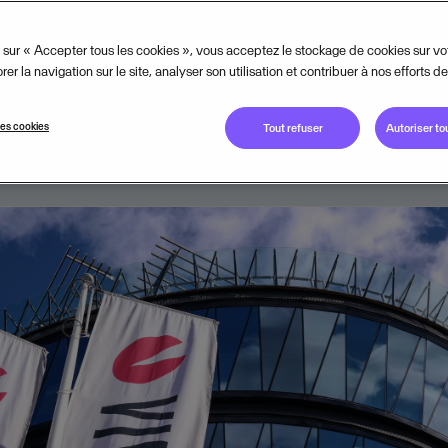
ce de la technologie au service de 
 sur « Accepter tous les cookies », vous acceptez le stockage de cookies sur vo
er la navigation sur le site, analyser son utilisation et contribuer à nos efforts d
MARCH 26, 2025
3
MIN READ
es cookies
Tout refuser
Autoriser to