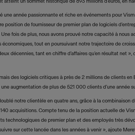
atteint un sommet historique de 893 millions d’euros, en ha
é une année passionnante et riche en événements pour Visma
e position de fournisseur de premier plan de logiciels d’entrep
c. Une fois de plus, nous avons prouvé notre capacité à nous 
 économiques, tout en poursuivant notre trajectoire de crois
deux décennies, tant en chiffre d’affaires qu’en résultat net »
ais des logiciels critiques à près de 2 millions de clients e
e une augmentation de plus de 521 000 clients d’une année sur
ublé notre clientèle en quatre ans, grâce à la combinaison d
 140 acquisitions. Compte tenu de la position actuelle de Vi
s technologiques de premier plan et des employés très dévo
uivre sur cette lancée dans les années à venir », ajoute Mer