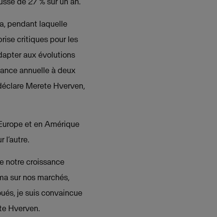
usse de 27 % sur un an.
, pendant laquelle
rise critiques pour les
adapter aux évolutions
sance annuelle à deux
, déclare Merete Hverven,
n Europe et en Amérique
 l’autre.
e notre croissance
sma sur nos marchés,
ués, je suis convaincue
ete Hverven.