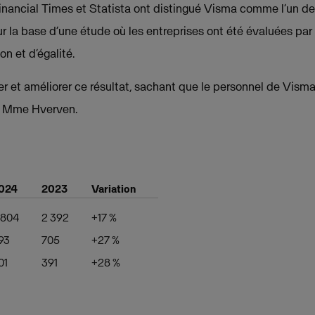
nancial Times et Statista ont distingué Visma comme l’un des
ur la base d’une étude où les entreprises ont été évaluées pa
on et d’égalité.
 et améliorer ce résultat, sachant que le personnel de Visma 
ut Mme Hverven.
024
2023
Variation
 804
2 392
+17 %
93
705
+27 %
01
391
+28 %