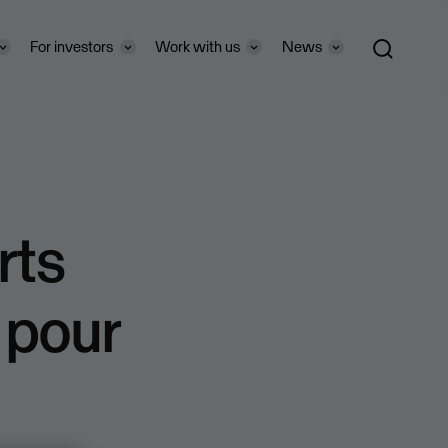
For investors
Work with us
News
rts
 pour