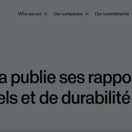
Who we are
Our companies
Our commitments
 publie ses rappo
ls et de durabilité