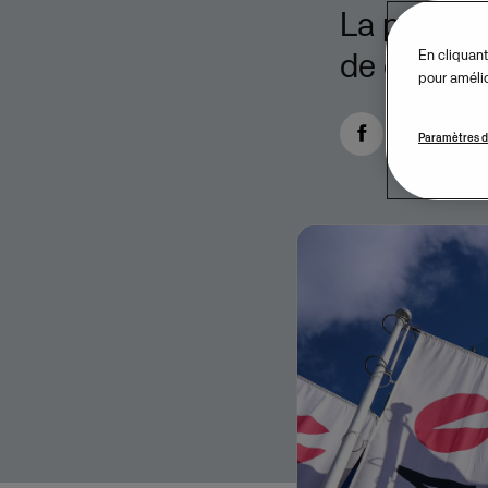
La puissan
de clients.
En cliquant
pour amélior
Paramètres d