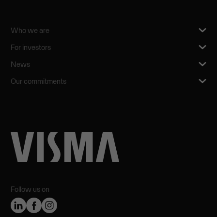
Who we are
For investors
News
Our commitments
Follow us on