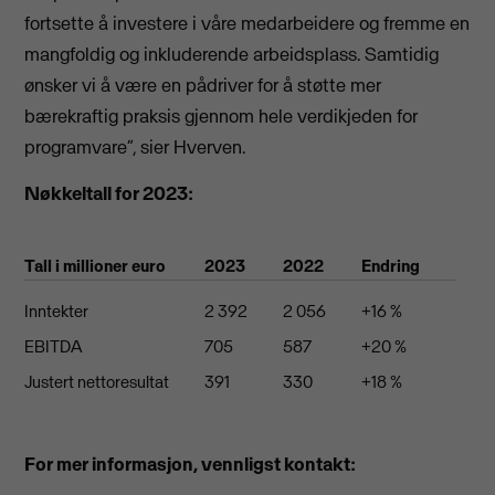
fortsette å investere i våre medarbeidere og fremme en
mangfoldig og inkluderende arbeidsplass. Samtidig
ønsker vi å være en pådriver for å støtte mer
bærekraftig praksis gjennom hele verdikjeden for
programvare”, sier Hverven.
Nøkkeltall for 2023:
Tall i millioner euro
2023
2022
Endring
Inntekter
2 392
2 056
+16 %
EBITDA
705
587
+20 %
Justert nettoresultat
391
330
+18 %
For mer informasjon, vennligst kontakt: