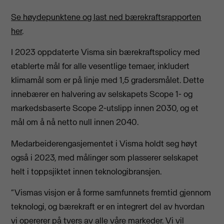
Se høydepunktene og last ned bærekraftsrapporten
her
.
I 2023 oppdaterte Visma sin bærekraftspolicy med
etablerte mål for alle vesentlige temaer, inkludert
klimamål som er på linje med 1,5 gradersmålet. Dette
innebærer en halvering av selskapets Scope 1- og
markedsbaserte Scope 2-utslipp innen 2030, og et
mål om å nå netto null innen 2040.
Medarbeiderengasjementet i Visma holdt seg høyt
også i 2023, med målinger som plasserer selskapet
helt i toppsjiktet innen teknologibransjen.
“Vismas visjon er å forme samfunnets fremtid gjennom
teknologi, og bærekraft er en integrert del av hvordan
vi opererer på tvers av alle våre markeder. Vi vil