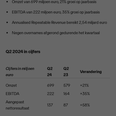
Omzet van 699 miljoen euro, 21% groei op jaarbasis
EBITDA van 222 miljoen euro, 35% groei op jaarbasis
Annualised Repeatable Revenue bereikt 2,54 miljard euro
Negen overnames afgerond gedurende het kwartaal
Q2 2024 in cijfers
Cijfers in miljoen
Q2
Q2
Verandering
euro
24
23
Omzet
699
579
+21%
EBITDA
222
164
+35%
Aangepast
137
87
+58%
nettoresultaat