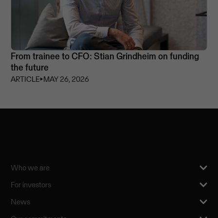
From trainee to CFO: Stian Grindheim on funding
the future
ARTICLE
⏵
MAY 26, 2026
Who we are
For investors
News