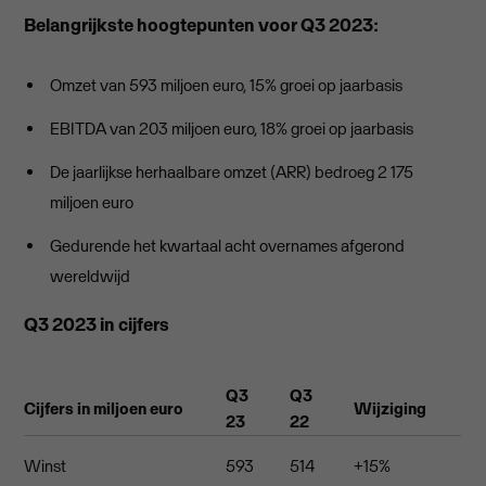
Belangrijkste hoogtepunten voor Q3 2023:
Omzet van 593 miljoen euro, 15% groei op jaarbasis
EBITDA van 203 miljoen euro, 18% groei op jaarbasis
De jaarlijkse herhaalbare omzet (ARR) bedroeg 2 175
miljoen euro
Gedurende het kwartaal acht overnames afgerond
wereldwijd
Q3 2023 in cijfers
Q3
Q3
Cijfers in miljoen euro
Wijziging
23
22
Winst
593
514
+15%