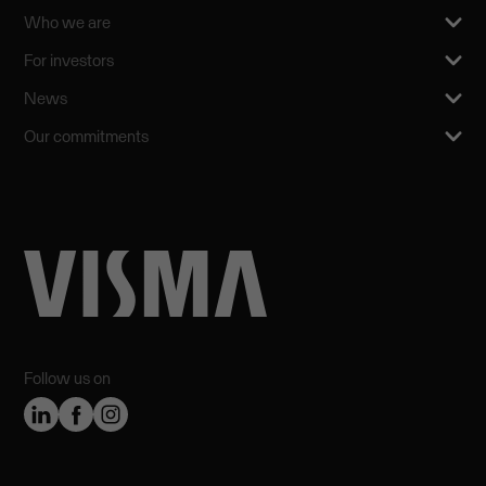
Who we are
For investors
News
Our commitments
Follow us on