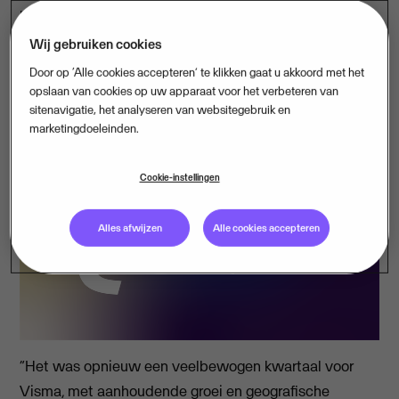
recordomzet van 593 miljoen euro, een groei van 15
procent vergeleken met dezelfde periode vorig jaar. De
Wij gebruiken cookies
EBITDA bedroeg 203 miljoen euro, eveneens een
Door op ‘Alle cookies accepteren’ te klikken gaat u akkoord met het
recordniveau, en 18 procent meer dan in het derde
opslaan van cookies op uw apparaat voor het verbeteren van
sitenavigatie, het analyseren van websitegebruik en
kwartaal van 22.
marketingdoeleinden.
Cookie-instellingen
Alles afwijzen
Alle cookies accepteren
“Het was opnieuw een veelbewogen kwartaal voor
Visma, met aanhoudende groei en geografische