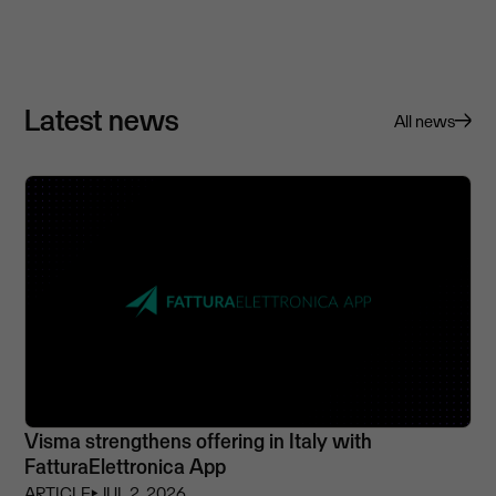
Latest news
All news
Visma strengthens offering in Italy with
FatturaElettronica App
ARTICLE
⏵
JUL 2, 2026