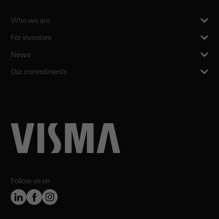
Who we are
For investors
News
Our commitments
Follow us on