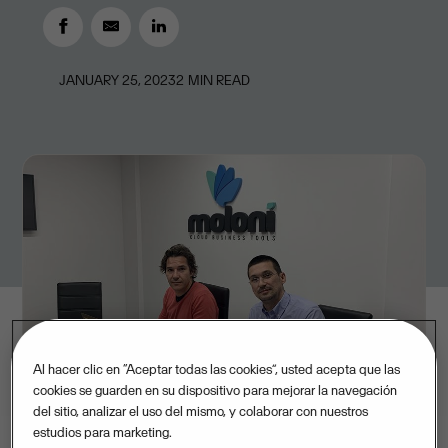
JANUARY 25, 2023
2
MIN READ
Al hacer clic en “Aceptar todas las cookies”, usted acepta que las
cookies se guarden en su dispositivo para mejorar la navegación
del sitio, analizar el uso del mismo, y colaborar con nuestros
estudios para marketing.