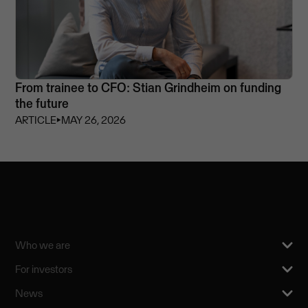
From trainee to CFO: Stian Grindheim on funding
the future
ARTICLE
⏵
MAY 26, 2026
Who we are
For investors
News