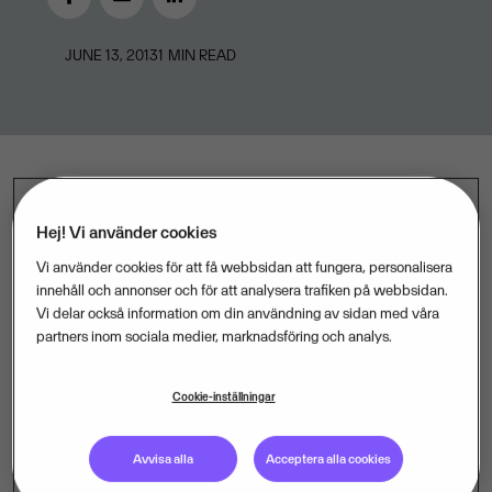
JUNE 13, 2013
1
MIN READ
Visma Retail köper PSI Group ASA:s aktier i InStore
Hej! Vi använder cookies
IT och stärker sin ledande position inom IT-relaterad
Vi använder cookies för att få webbsidan att fungera, personalisera
installation och service inom detaljhandeln.
innehåll och annonser och för att analysera trafiken på webbsidan.
Vi delar också information om din användning av sidan med våra
partners inom sociala medier, marknadsföring och analys.
Instore IT består av fem fristående företag som täcker
Cookie-inställningar
försäljning, service och installation av kassaapparater,
butiksdata, betalningslösningar, bankterminaler,
Avvisa alla
Acceptera alla cookies
varuautomater, returautomater och