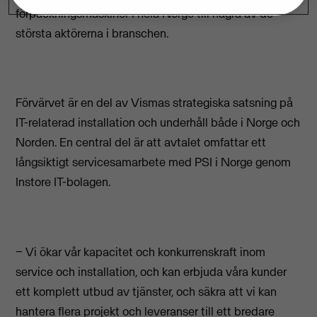
förpackningsmaskiner i hela Norge till några av de
största aktörerna i branschen.
Förvärvet är en del av Vismas strategiska satsning på
IT-relaterad installation och underhåll både i Norge och
Norden. En central del är att avtalet omfattar ett
långsiktigt servicesamarbete med PSI i Norge genom
Instore IT-bolagen.
− Vi ökar vår kapacitet och konkurrenskraft inom
service och installation, och kan erbjuda våra kunder
ett komplett utbud av tjänster, och säkra att vi kan
hantera flera projekt och leveranser till ett bredare