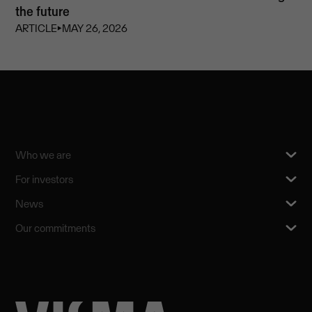
the future
ARTICLE
⏵
MAY 26, 2026
Who we are
For investors
News
Our commitments