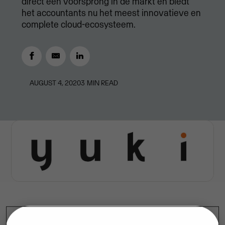
direct een voorsprong in de markt en biedt
het accountants nu het meest innovatieve en
complete cloud-ecosysteem.
AUGUST 4, 2020
3
MIN READ
Rotterdam/Amsterdam, 4 augustus -
Visma
, Europees