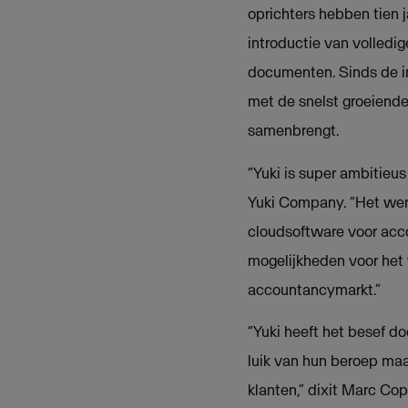
oprichters hebben tien 
introductie van volledi
documenten. Sinds de in
met de snelst groeiend
samenbrengt.
“Yuki is super ambitieu
Yuki Company. “Het wer
cloudsoftware voor acco
mogelijkheden voor het 
accountancymarkt.”
“Yuki heeft het besef d
luik van hun beroep ma
klanten,” dixit Marc Co