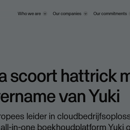
Who we are
Our companies
Our commitments
 scoort hattrick 
vername van Yuki
opees leider in cloudbedrijfsoplos
all-in-one boekhoudplatform Yuki ov