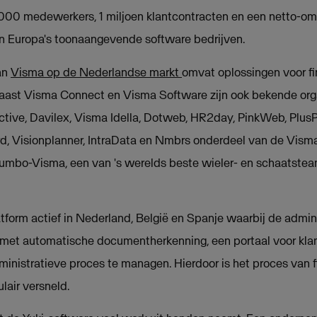
.000 medewerkers, 1 miljoen klantcontracten en een netto-omz
an Europa's toonaangevende software bedrijven.
an
Visma op de Nederlandse markt
omvat oplossingen voor f
Naast Visma Connect en Visma Software zijn ook bekende org
ctive, Davilex, Visma Idella, Dotweb, HR2day, PinkWeb, PlusP
d, Visionplanner, IntraData en Nmbrs onderdeel van de Vism
Jumbo-Visma, een van 's werelds beste wieler- en schaatstea
tform actief in Nederland, België en Spanje waarbij de admin
is met automatische documentherkenning, een portaal voor kl
ministratieve proces te managen. Hierdoor is het proces van f
lair versneld.