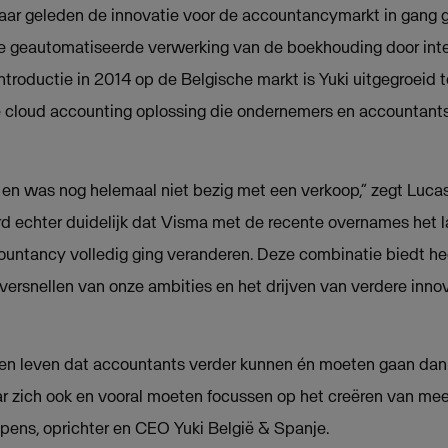
jaar geleden de innovatie voor de accountancymarkt in gang
ge geautomatiseerde verwerking van de boekhouding door inte
troductie in 2014 op de Belgische markt is Yuki uitgegroeid t
e cloud accounting oplossing die ondernemers en accountant
s en was nog helemaal niet bezig met een verkoop,” zegt Luca
d echter duidelijk dat Visma met de recente overnames het 
untancy volledig ging veranderen. Deze combinatie biedt hee
versnellen van onze ambities en het drijven van verdere innov
oen leven dat accountants verder kunnen én moeten gaan dan 
ar zich ook en vooral moeten focussen op het creëren van me
ppens, oprichter en CEO Yuki België & Spanje.