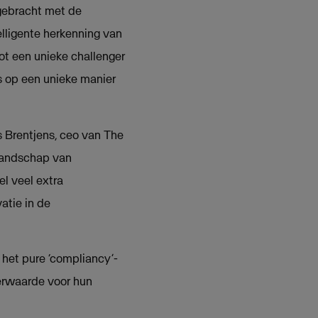
 gebracht met de
lligente herkenning van
ot een unieke challenger
s op een unieke manier
s Brentjens, ceo van The
landschap van
l veel extra
atie in de
het pure ‘compliancy’-
erwaarde voor hun