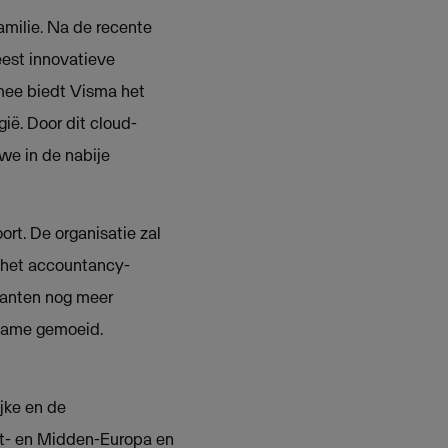
milie. Na de recente
eest innovatieve
mee biedt Visma het
ë. Door dit cloud-
we in de nabije
ort. De organisatie zal
 het accountancy-
lanten nog meer
rname gemoeid.
ijke en de
ost- en Midden-Europa en