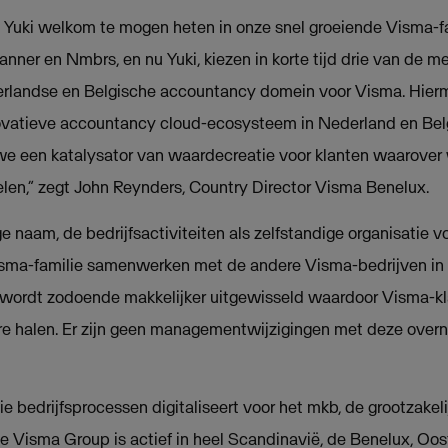
 Yuki welkom te mogen heten in onze snel groeiende Visma-fa
anner en Nmbrs, en nu Yuki, kiezen in korte tijd drie van de m
derlandse en Belgische accountancy domein voor Visma. Hier
vatieve accountancy cloud-ecosysteem in Nederland en Belgi
e een katalysator van waardecreatie voor klanten waarover 
len,” zegt John Reynders, Country Director Visma Benelux.
ge naam, de bedrijfsactiviteiten als zelfstandige organisatie vo
isma-familie samenwerken met de andere Visma-bedrijven in
 wordt zodoende makkelijker uitgewisseld waardoor Visma-k
are halen. Er zijn geen managementwijzigingen met deze ove
e bedrijfsprocessen digitaliseert voor het mkb, de grootzakel
De Visma Group is actief in heel Scandinavië, de Benelux, O