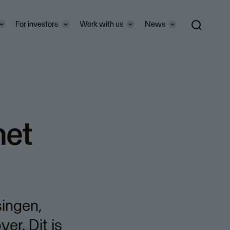
For investors
Work with us
News
met
singen,
er. Dit is