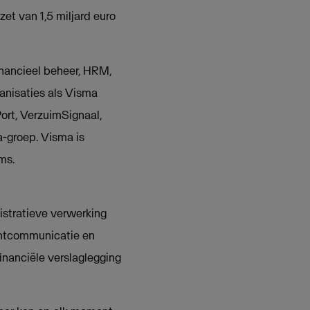
et van 1,5 miljard euro
inancieel beheer, HRM,
anisaties als Visma
ort, VerzuimSignaal,
a-groep. Visma is
ms.
istratieve verwerking
antcommunicatie en
inanciële verslaglegging