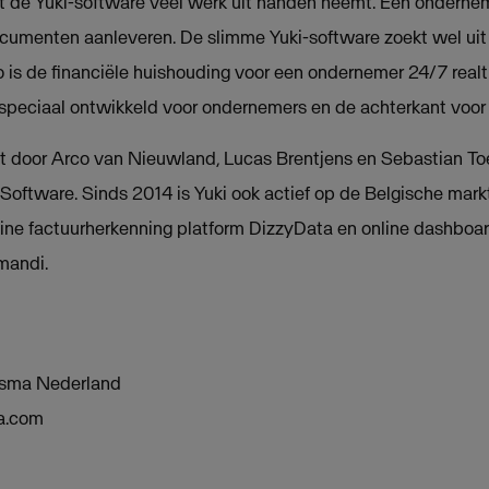
at de Yuki-software veel werk uit handen neemt. Een ondern
cumenten aanleveren. De slimme Yuki-software zoekt wel ui
is de financiële huishouding voor een ondernemer 24/7 realtim
 speciaal ontwikkeld voor ondernemers en de achterkant voor
ht door Arco van Nieuwland, Lucas Brentjens en Sebastian Toe
 Software. Sinds 2014 is Yuki ook actief op de Belgische mark
ine factuurherkenning platform DizzyData en online dashboa
mandi.
isma Nederland
a.com