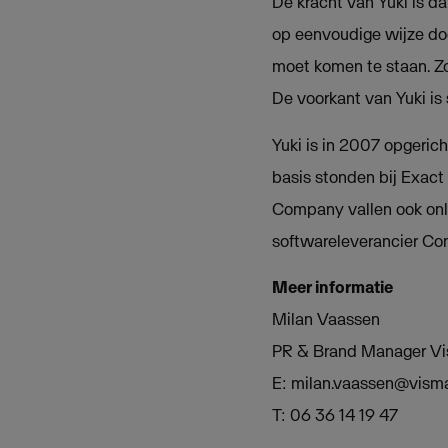
De kracht van Yuki is d
op eenvoudige wijze do
moet komen te staan. Zo 
De voorkant van Yuki is
Yuki is in 2007 opgeric
basis stonden bij Exact
Company vallen ook onl
softwareleverancier Co
Meer informatie
Milan Vaassen
PR & Brand Manager V
E:
milan.vaassen@vism
T: 06 36 14 19 47