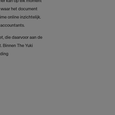
emer kan op elk moment
t waar het document
e online inzichtelijk.
 accountants.
t, die daarvoor aan de
t. Binnen The Yuki
rding