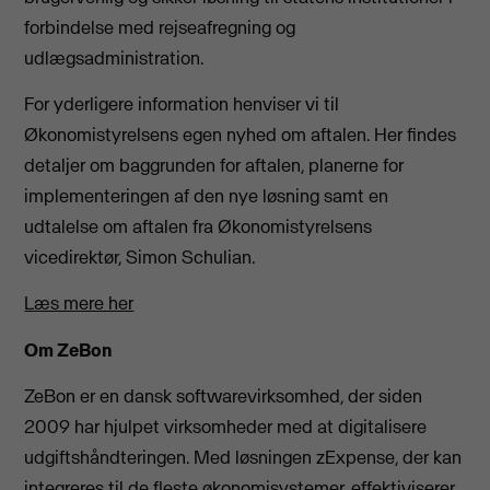
forbindelse med rejseafregning og
udlægsadministration.
For yderligere information henviser vi til
Økonomistyrelsens egen nyhed om aftalen. Her findes
detaljer om baggrunden for aftalen, planerne for
implementeringen af den nye løsning samt en
udtalelse om aftalen fra Økonomistyrelsens
vicedirektør, Simon Schulian.
Læs mere her
Om ZeBon
ZeBon er en dansk softwarevirksomhed, der siden
2009 har hjulpet virksomheder med at digitalisere
udgiftshåndteringen. Med løsningen zExpense, der kan
integreres til de fleste økonomisystemer, effektiviserer