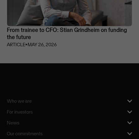
From trainee to CFO: Stian Grindheim on funding
the future
ARTICLE
⏵
MAY 26, 2026
Who we are
For investors
News
Our commitments