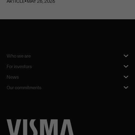
ARTICLE
⏵
MAY 26, 2026
Who we are
For investors
News
Our commitments