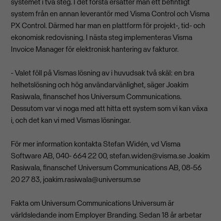
systemet i två steg. I det första ersätter man ett befintligt
system från en annan leverantör med Visma Control och Visma
PX Control. Därmed har man en plattform för projekt-, tid- och
ekonomisk redovisning. I nästa steg implementeras Visma
Invoice Manager för elektronisk hantering av fakturor.
- Valet föll på Vismas lösning av i huvudsak två skäl: en bra
helhetslösning och hög användarvänlighet, säger Joakim
Rasiwala, finanschef hos Universum Communications.
Dessutom var vi noga med att hitta ett system som vi kan växa
i, och det kan vi med Vismas lösningar.
För mer information kontakta Stefan Widén, vd Visma
Software AB, 040- 664 22 00,
stefan.widen@visma.se
Joakim
Rasiwala, finanschef Universum Communications AB, 08-56
20 27 83,
joakim.rasiwala@universum.se
Fakta om Universum Communications Universum är
världsledande inom Employer Branding. Sedan 18 år arbetar