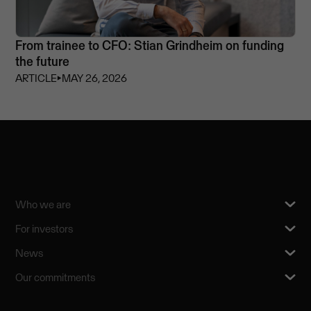
From trainee to CFO: Stian Grindheim on funding
the future
ARTICLE
⏵
MAY 26, 2026
Who we are
For investors
News
Our commitments