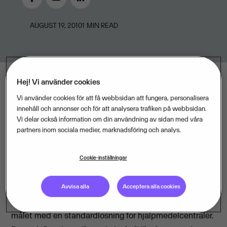
AUGUST 19, 2010
1
MIN READ
Hej! Vi använder cookies
Vi använder cookies för att få webbsidan att fungera, personalisera
I nära samarbete med två av sina samarbetspartners
innehåll och annonser och för att analysera trafiken på webbsidan.
– Sundit och Direktkonsult – blir Visma nu även det
Vi delar också information om din användning av sidan med våra
naturliga valet av affärssystem för
partners inom sociala medier, marknadsföring och analys.
hjälpmedelscentraler och förrådsverksamhet i
Sverige och Norden.
Cookie-inställningar
– Många pusselbitar har fallit på plats och tillsammans
Avvisa alla
Acceptera alla cookies
med våra kunders praktiska erfarenheter närmar vi oss
målet med en standardlösning för hjälpmedelcentraler.