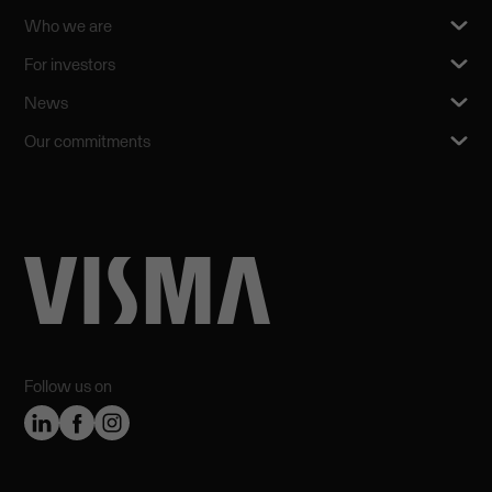
Who we are
For investors
News
Our commitments
Follow us on