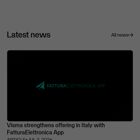
Latest news
All news
Visma strengthens offering in Italy with
FatturaElettronica App
ARTICLE
⏵
JUL 2, 2026