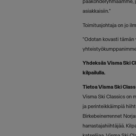
pääkohderyhmäämme, jot
asiakkaisiin."
Toimitusjohtaja on jo i
"Odotan kovasti tämän 
yhteistyökumppanimme li
Yhdeksäs Visma Ski Cla
kilpailulla.
Tietoa Visma Ski Classi
Visma Ski Classics on m
ja perinteikkäimpiä hiih
Birkebeinerrennet Norja
harrastajahiihtäjää. Kil
katselijaa. Visma Ski Cl