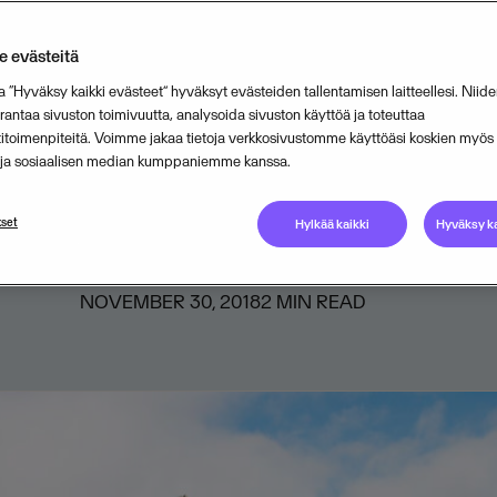
sponsorina
 evästeitä
isma Ski Classics -kausi pyörähtä
a “Hyväksy kaikki evästeet” hyväksyt evästeiden tallentamisen laitteellesi. Niide
ntaa sivuston toimivuutta, analysoida sivuston käyttöä ja toteuttaa
nloppuna. Visman toimitusjohtaja Ø
titoimenpiteitä. Voimme jakaa tietoja verkkosivustomme käyttöäsi koskien myö
n ja sosiaalisen median kumppaniemme kanssa.
oo hieman sponsorisopimuksen
sta ja tulevasta kaudesta.
set
Hylkää kaikki
Hyväksy ka
NOVEMBER 30, 2018
2
MIN READ