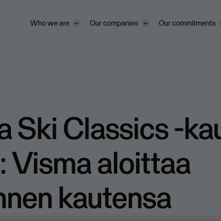
Who we are
Our companies
Our commitments
a Ski Classics -ka
: Visma aloittaa
nnen kautensa