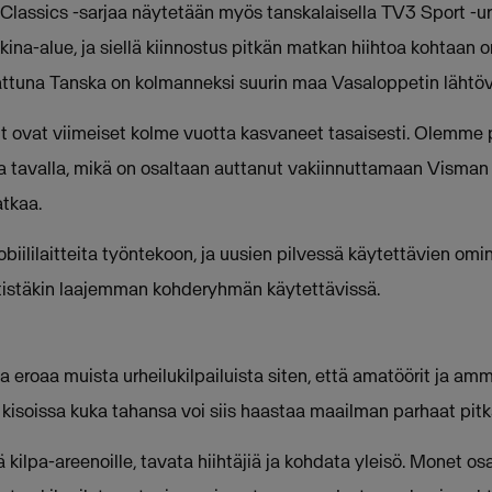
lassics -sarjaa näytetään myös tanskalaisella TV3 Sport -ur
ina-alue, ja siellä kiinnostus pitkän matkan hiihtoa kohtaan 
attuna Tanska on kolmanneksi suurin maa Vasaloppetin lähtövi
ut ovat viimeiset kolme vuotta kasvaneet tasaisesti. Olemme
a tavalla, mikä on osaltaan auttanut vakiinnuttamaan Visman
tkaa.
iililaitteita työntekoon, ja uusien pilvessä käytettävien omi
tistäkin laajemman kohderyhmän käytettävissä.
a eroaa muista urheilukilpailuista siten, että amatöörit ja amma
 kisoissa kuka tahansa voi siis haastaa maailman parhaat pitk
 kilpa-areenoille, tavata hiihtäjiä ja kohdata yleisö. Monet osa