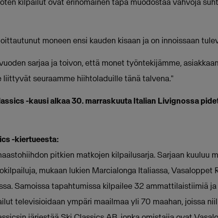
en kilpailut ovat erinomainen tapa muodostaa vahvoja suhtei
lmoittautunut moneen ensi kauden kisaan ja on innoissaan tul
vuoden sarjaa ja toivon, että monet työntekijämme, asiakka
ittyvät seuraamme hiihtoladuille tänä talvena."
ssics -kausi alkaa 30. marraskuuta Italian Livignossa pide
cs -kiertueesta:
aastohiihdon pitkien matkojen kilpailusarja. Sarjaan kuuluu
tokilpailuja, mukaan lukien Marcialonga Italiassa, Vasaloppet 
ssa. Samoissa tapahtumissa kilpailee 32 ammattilaistiimiä ja
pailut televisioidaan ympäri maailmaa yli 70 maahan, joissa niil
assicsin järjestää Ski Classics AB, jonka omistajia ovat Vasal