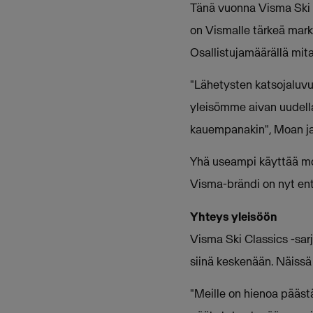
Tänä vuonna Visma Ski C
on Vismalle tärkeä markk
Osallistujamäärällä mit
"Lähetysten katsojaluv
yleisömme aivan uudell
kauempanakin", Moan ja
Yhä useampi käyttää mob
Visma-brändi on nyt en
Yhteys yleisöön
Visma Ski Classics -sarj
siinä keskenään. Näissä
"Meille on hienoa päästä