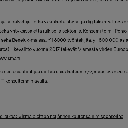
a ja palveluja, jotka yksinkertaistavat ja digitalisoivat keskei
ekä yrityksissä että julkisella sektorilla. Konserni toimii Pohj
a sekä Benelux-maissa. Yli 8000 työntekijää, yli 800 000 as
 euroa) liikevaihto vuonna 2017 tekevät Vismasta yhden Euroop
w.visma.fi
isman asiantuntijaa auttaa asiakkaitaan pysymään askeleen 
IT-konsultoinnin avulla.
si alkaa: Visma aloittaa neljännen kautensa nimisponsorina