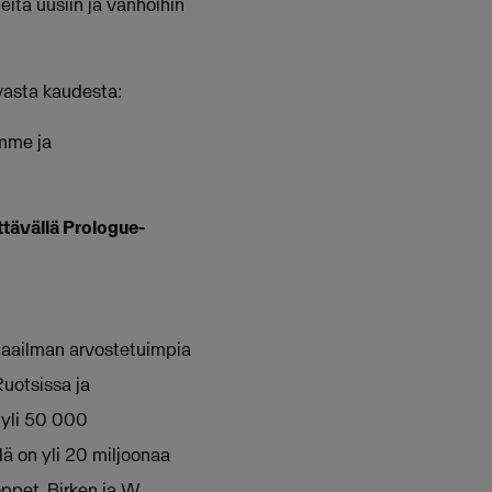
ta uusiin ja vanhoihin
evasta kaudesta:
amme ja
ttävällä Prologue-
 maailman arvostetuimpia
Ruotsissa ja
 yli 50 000
lä on yli 20 miljoonaa
oppet, Birken ja W