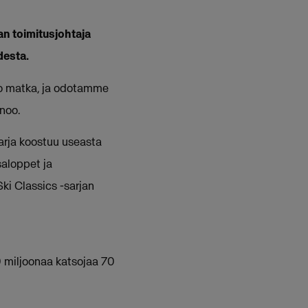
n toimitusjohtaja
desta.
eno matka, ja odotamme
noo.
arja koostuu useasta
saloppet ja
ki Classics -sarjan
20 miljoonaa katsojaa 70