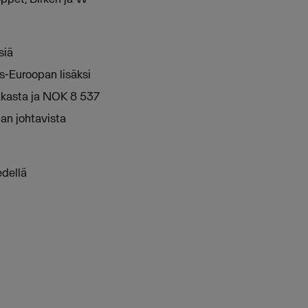
siä
ois-Euroopan lisäksi
iakasta ja NOK 8 537
an johtavista
edellä