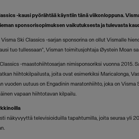
ssics -kausi pyörähtää käyntiin tänä viikonloppuna. Visma
ieman sponsorisopimuksen vaikutuksesta ja tulevasta kau
 Visma Ski Classics -sarjan sponsorina on ollut Vismalle hi
kausi tuo tullessaan", Visman toimitusjohtaja Øystein Moan sa
Classics -maastohiihtosarjan nimisponsoriksi vuonna 2015. S
kan hiihtokilpailusta, joita ovat esimerkiksi Maricalonga, Va
n vuoden uutuus on Engadinin maratonhiihto, joka on Visma S
äinen vapaan hiihtotavan kilpailu.
kkinoilla
ti näkyvyyttä televisioiduilla tapahtumilla, joita seuraa yli 
n.