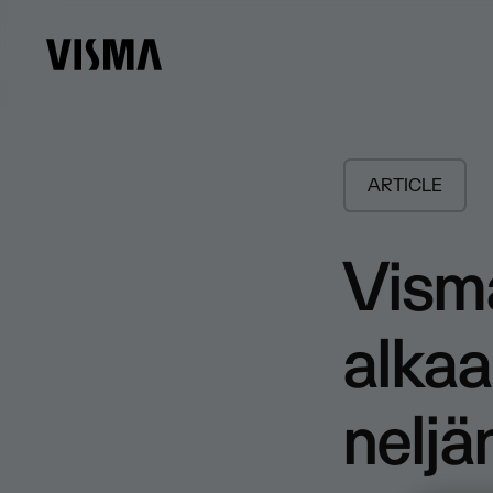
ARTICLE
​Vism
alkaa
neljä