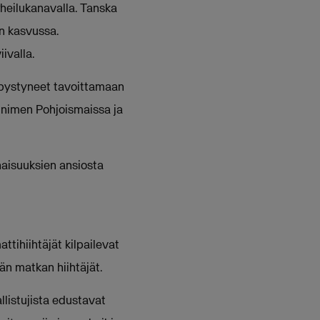
heilukanavalla. Tanska
on kasvussa.
ivalla.
 pystyneet tavoittamaan
 nimen Pohjoismaissa ja
naisuuksien ansiosta
ttihiihtäjät kilpailevat
än matkan hiihtäjät.
llistujista edustavat