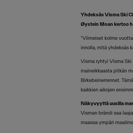
Yhdeksäs Visma Ski Cla
Øystein Moan kertoo h
"Viimeiset kolme vuotta
innolla, mitä yhdeksäs 
Visma ryhtyi Visma Ski 
maineikkaasta pitkän mat
Birkebeinerrennet. Tämä
kaikkien aikojen ensimm
Näkyvyyttä uusilla mar
Visman brändi saa laajas
maassa ympäri maailma