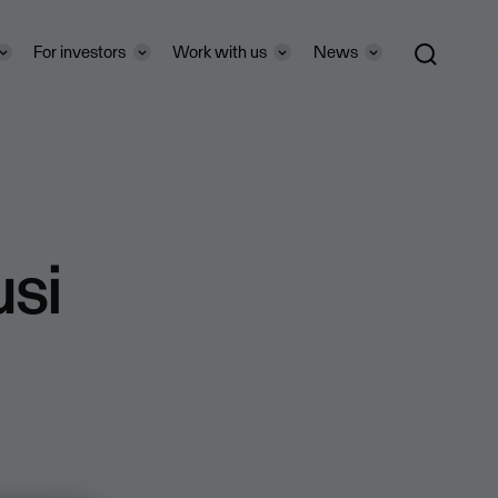
For investors
Work with us
News
usi