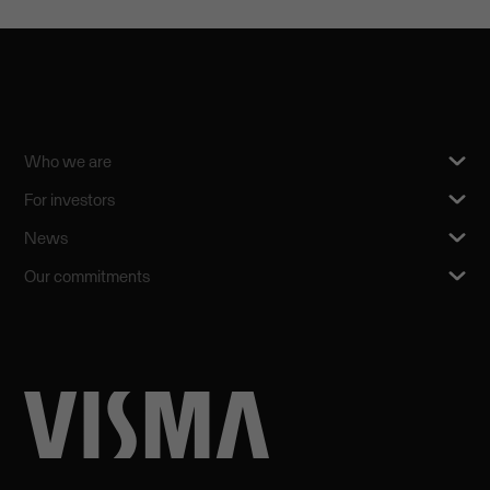
Who we are
For investors
News
Our commitments