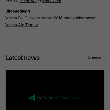
mill.
Se
visma.no
og
visma.com
.
Bildevedlegg
Visma Ski Classics starter 2018 med konkurransen
Visma Alp Trophy
Latest news
All news