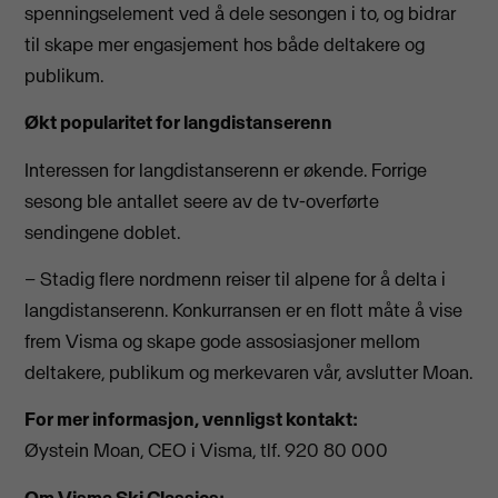
spenningselement ved å dele sesongen i to, og bidrar
til skape mer engasjement hos både deltakere og
publikum.
Økt popularitet for langdistanserenn
Interessen for langdistanserenn er økende. Forrige
sesong ble antallet seere av de tv-overførte
sendingene doblet.
– Stadig flere nordmenn reiser til alpene for å delta i
langdistanserenn. Konkurransen er en flott måte å vise
frem Visma og skape gode assosiasjoner mellom
deltakere, publikum og merkevaren vår, avslutter Moan.
For mer informasjon, vennligst kontakt:
Øystein Moan, CEO i Visma, tlf. 920 80 000
Om Visma Ski Classics: