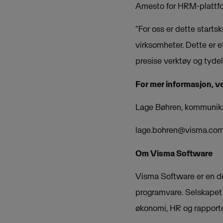
Amesto for HRM-plattform
“For oss er dette starts
virksomheter. Dette er 
presise verktøy og tydel
For mer informasjon, v
Lage Bøhren, kommunika
lage.bohren@visma.co
Om Visma Software
Visma Software er en de
programvare. Selskapet u
økonomi, HR og rapporte