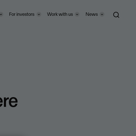
For investors
Work with us
News
ere