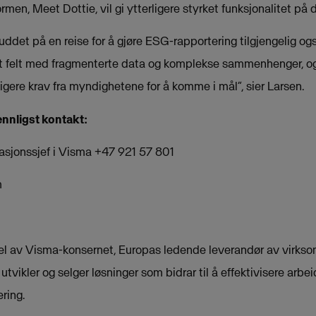
en, Meet Dottie, vil gi ytterligere styrket funksjonalitet på 
kuddet på en reise for å gjøre ESG-rapportering tilgjengelig og
et felt med fragmenterte data og komplekse sammenhenger, og
igere krav fra myndighetene for å komme i mål”, sier Larsen.
ennligst kontakt:
sjonssjef i Visma +47 921 57 801
m
l av Visma-konsernet, Europas ledende leverandør av virkso
tvikler og selger løsninger som bidrar til å effektivisere arbe
ring.