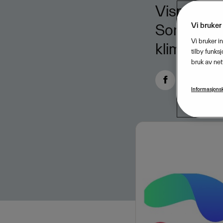
Visma Sof
Vi bruker
Sonya – ap
Vi bruker i
klimamål, 
tilby funks
bruk av net
Informasjonsk