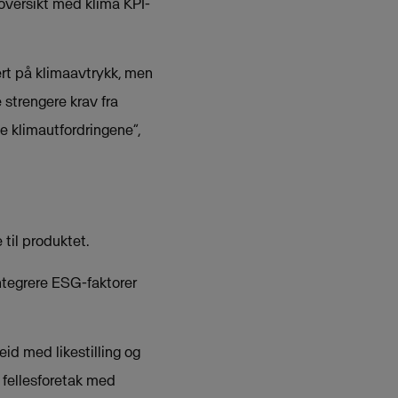
l oversikt med klima KPI-
ert på klimaavtrykk, men
 strengere krav fra
e klimautfordringene”,
til produktet.
ntegrere ESG-faktorer
eid med likestilling og
 fellesforetak med