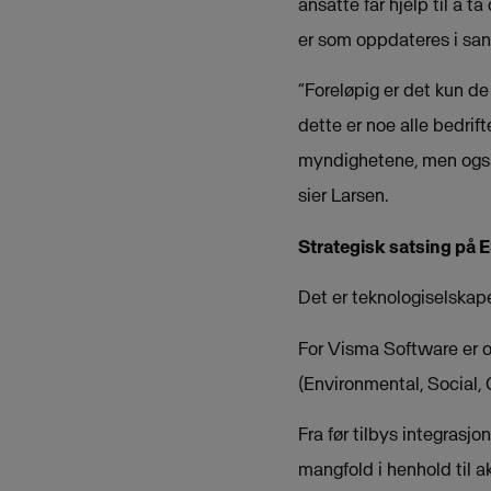
ansatte får hjelp til å t
er som oppdateres i sann
“Foreløpig er det kun de
dette er noe alle bedrif
myndighetene, men også 
sier Larsen.
Strategisk satsing på 
Det er teknologiselskape
For Visma Software er o
(Environmental, Social,
Fra før tilbys integrasj
mangfold i henhold til a