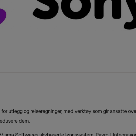
 for utlegg og reiseregninger, med verktøy som gir ansatte ove
 å redusere dem.
 Visma Softwares skybaserte lønnssystem, Payroll. Integrasjon