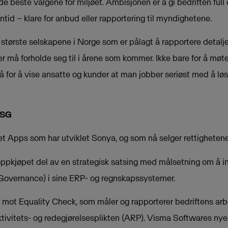
a de beste valgene for miljøet. Ambisjonen er å gi bedriften ful
tid – klare for anbud eller rapportering til myndighetene.
 største selskapene i Norge som er pålagt å rapportere detalj
ter må forholde seg til i årene som kommer. Ikke bare for å møte
for å vise ansatte og kunder at man jobber seriøst med å løs
ESG
t Apps som har utviklet Sonya, og som nå selger rettighetene 
ppkjøpet del av en strategisk satsing med målsetning om å i
 Governance) i sine ERP- og regnskapssystemer.
on mot Equality Check, som måler og rapporterer bedriftens arb
ktivitets- og redegjørelsesplikten (ARP). Visma Softwares nye