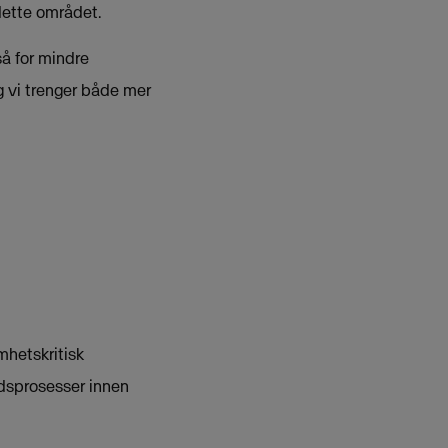
dette området.
så for mindre
 vi trenger både mer
mhetskritisk
idsprosesser innen