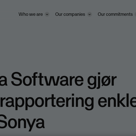
Who we are
Our companies
Our commitments
a Software gjør
rapportering enkl
Sonya