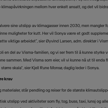
klimapåvirkningen mellom hver enkelt ansatt, og det vil bidra
alvere sine utslipp av klimagasser innen 2030, men mangler fo
inne muligheter for kutt. Her vil Sonya være et godt suppleme
ette viktige arbeidet”, sier Øyvind Larsen, adm. direktør i Vis
bli en del av Visma-familien, og vi ser frem til å kunne styrke v
e sammen. Med Visma som eier, vil vi kunne nå ut til enda fl
 større skala", sier Kjell Rune Monsø, daglig leder i Sonya.
re krav
materialer, står pendling og reiser for de største klimautslipp
 utslipp ved aktiviteter som fly, tog, buss, taxi, lunsj og alle