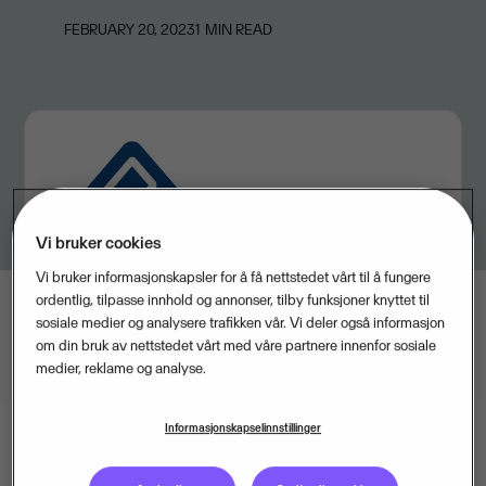
FEBRUARY 20, 2023
1
MIN READ
Vi bruker cookies
Vi bruker informasjonskapsler for å få nettstedet vårt til å fungere
ordentlig, tilpasse innhold og annonser, tilby funksjoner knyttet til
sosiale medier og analysere trafikken vår. Vi deler også informasjon
om din bruk av nettstedet vårt med våre partnere innenfor sosiale
medier, reklame og analyse.
Informasjonskapselinnstillinger
“Vi er veldig glade for å ønske Keyforce velkommen til