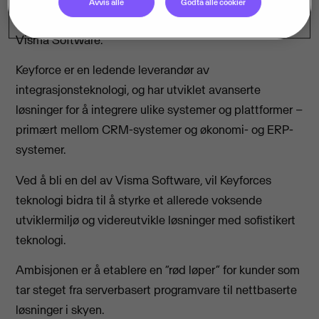
Avvis alle
Godta alle cookier
Visma Software-familien, sier Jarle Roti”, R&D direktør i
Visma Software.
Keyforce er en ledende leverandør av
integrasjonsteknologi, og har utviklet avanserte
løsninger for å integrere ulike systemer og plattformer –
primært mellom CRM-systemer og økonomi- og ERP-
systemer.
Ved å bli en del av Visma Software, vil Keyforces
teknologi bidra til å styrke et allerede voksende
utviklermiljø og videreutvikle løsninger med sofistikert
teknologi.
Ambisjonen er å etablere en “rød løper” for kunder som
tar steget fra serverbasert programvare til nettbaserte
løsninger i skyen.