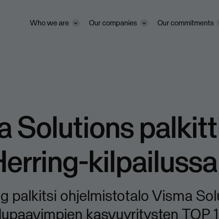
Who we are
Our companies
Our commitments
 Solutions palkitt
erring-kilpailussa
g palkitsi ohjelmistotalo Visma Sol
lupaavimpien kasvuyritysten TOP 1