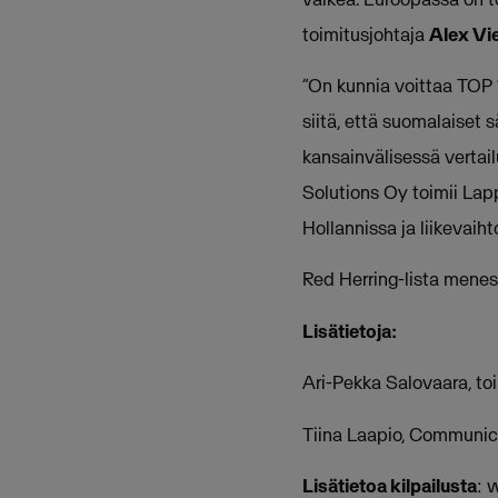
toimitusjohtaja
Alex Vi
”On kunnia voittaa TOP 
siitä, että suomalaiset
kansainvälisessä vertai
Solutions Oy toimii Lap
Hollannissa ja liikevaih
Red Herring-lista menes
Lisätietoja:
Ari-Pekka Salovaara, t
Tiina Laapio, Communi
Lisätietoa kilpailusta
: 