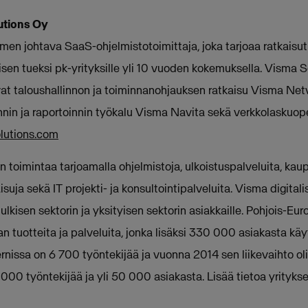
lutions Oy
en johtava SaaS-ohjelmistotoimittaja, joka tarjoaa ratkaisut
sen tueksi pk-yrityksille yli 10 vuoden kokemuksella. Visma S
t taloushallinnon ja toiminnanohjauksen ratkaisu Visma Netv
nin ja raportoinnin työkalu Visma Navita sekä verkkolaskuope
utions.com
 toimintaa tarjoamalla ohjelmistoja, ulkoistuspalveluita, kau
suja sekä IT projekti- ja konsultointipalveluita. Visma digitali
julkisen sektorin ja yksityisen sektorin asiakkaille. Pohjois-
n tuotteita ja palveluita, jonka lisäksi 330 000 asiakasta kä
rnissa on 6 700 työntekijää ja vuonna 2014 sen liikevaihto ol
00 työntekijää ja yli 50 000 asiakasta. Lisää tietoa yrityks