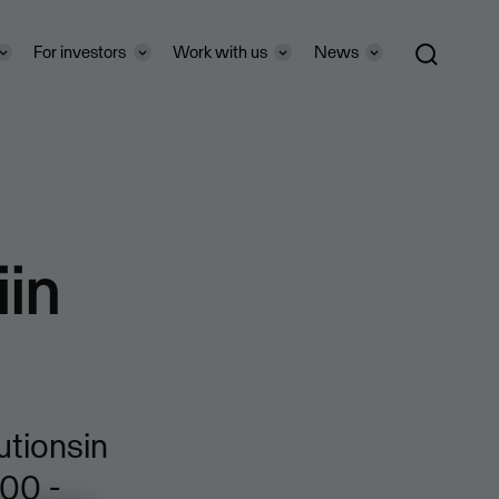
For investors
Work with us
News
iin
utionsin
00 -