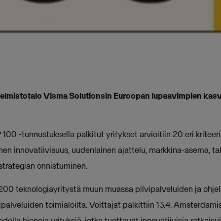
hjelmistotalo Visma Solutionsin Euroopan lupaavimpien kas
00 -tunnustuksella palkitut yritykset arvioitiin 20 eri kriteer
n innovatiivisuus, uudenlainen ajattelu, markkina-asema, tal
strategian onnistuminen.
i 1200 teknologiayritystä muun muassa pilvipalveluiden ja ohjel
palveluiden toimialoilta. Voittajat palkittiin 13.4. Amsterdamiss
ella hienoja yrityksiä, jotka tuottavat innovatiivisia ratkaisu