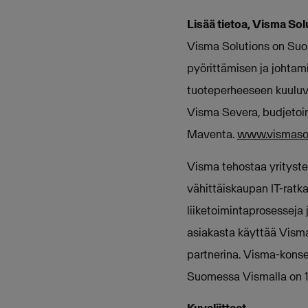
Lisää tietoa, Visma So
Visma Solutions on Suom
pyörittämisen ja johtami
tuoteperheeseen kuuluva
Visma Severa, budjetoin
Maventa.
www.vismasol
Visma tehostaa yritysten
vähittäiskaupan IT-ratkai
liiketoimintaprosesseja 
asiakasta käyttää Visma
partnerina. Visma-konse
Suomessa Vismalla on 10