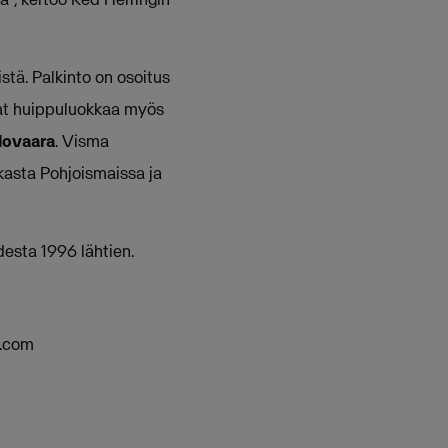
tä. Palkinto on osoitus
ovat huippuluokkaa myös
lovaara
. Visma
kasta Pohjoismaissa ja
desta 1996 lähtien.
a.com