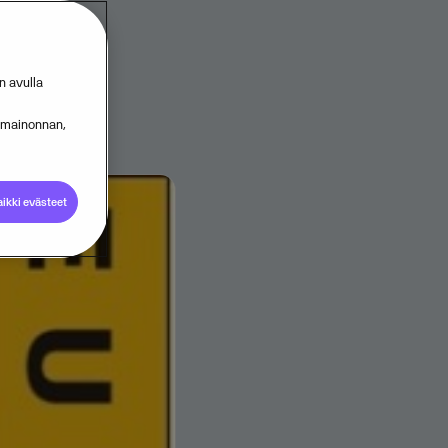
n avulla
s mainonnan,
ikki evästeet