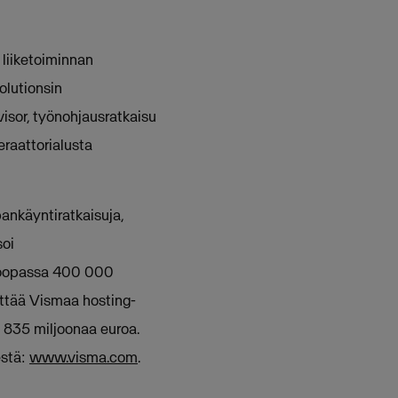
 liiketoiminnan
olutionsin
isor, työnohjausratkaisu
raattorialusta
pankäyntiratkaisuja,
soi
Euroopassa 400 000
yttää Vismaa hosting-
i 835 miljoonaa euroa.
estä:
www.visma.com
.