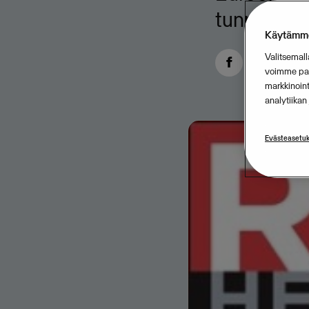
tunnustuks
Käytämme
Valitsemall
voimme para
markkinoin
analytiika
Evästeasetuk