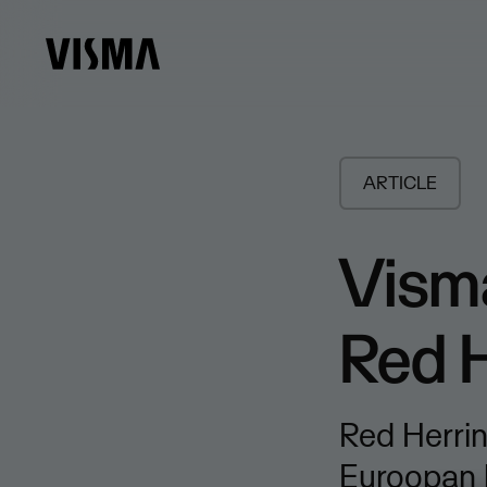
ARTICLE
Visma
Red H
Red Herrin
Euroopan 