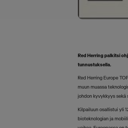
Red Herring palkitsi o
tunnustuksella.
Red Herring Europe TOP 1
muun muassa teknologine
johdon kyvykkyys sekä 
Kilpailuun osallistui yl
bioteknologian ja mobiili
vaikea. Euroopassa on tod