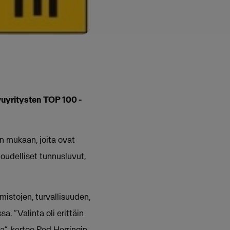
vuyritysten TOP 100 -
in mukaan, joita ovat
oudelliset tunnusluvut,
mistojen, turvallisuuden,
a. ”Valinta oli erittäin
ja”, kertoo Red Herringin