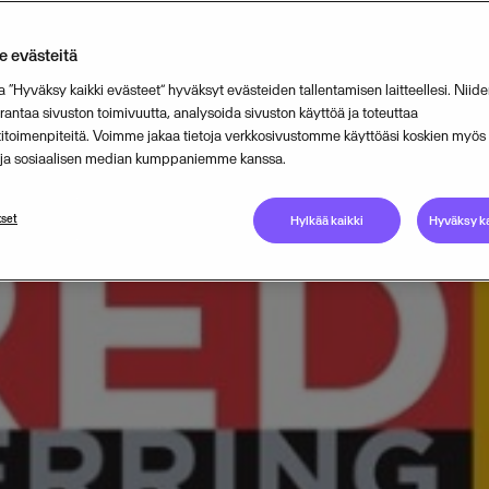
ella.
 evästeitä
a “Hyväksy kaikki evästeet” hyväksyt evästeiden tallentamisen laitteellesi. Niide
APRIL 15, 2016
1
MIN READ
ntaa sivuston toimivuutta, analysoida sivuston käyttöä ja toteuttaa
titoimenpiteitä. Voimme jakaa tietoja verkkosivustomme käyttöäsi koskien myö
n ja sosiaalisen median kumppaniemme kanssa.
set
Hylkää kaikki
Hyväksy ka