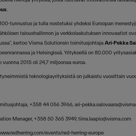
eux
.
100-tunnustus ja tulla nostetuksi yhdeksi Euroopan menestyjis
 sähköisen taloushallinnon ja verkkolaskutuksen innovaatiot 
lussa”, kertoo Visma Solutionsin toimitusjohtaja
Ari-Pekka Sa
peenrannassa ja Helsingissä. Yrityksellä on 80.000 yritysasia
to vuonna 2015 oli 24,7 miljoonaa euroa.
tyneimmistä teknologiayrityksistä on julkaistu vuosittain vuo
oimitusjohtaja, +358 44 056 3966,
ari-pekka.salovaara@vism
cation Manager, +358 50 365 3949,
tiina.laapio@visma.com
www.redherring.com/events/red-herring-europe