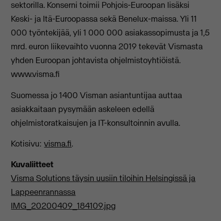
sektorilla. Konserni toimii Pohjois-Euroopan lisäksi
Keski- ja Itä-Euroopassa sekä Benelux-maissa. Yli 11
000 työntekijää, yli 1 000 000 asiakassopimusta ja 1,5
mrd. euron liikevaihto vuonna 2019 tekevät Vismasta
yhden Euroopan johtavista ohjelmistoyhtiöistä.
www.visma.fi
Suomessa jo 1400 Visman asiantuntijaa auttaa
asiakkaitaan pysymään askeleen edellä
ohjelmistoratkaisujen ja IT-konsultoinnin avulla.
Kotisivu:
visma.fi
.
Kuvaliitteet
Visma Solutions täysin uusiin tiloihin Helsingissä ja
Lappeenrannassa
IMG_20200409_184109.jpg