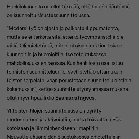
Henkilökunnalle on ollut tärkeää, että heidän ääntänsä
on kuunneltu sisustussuunnittelussa.
“Moderni työ on ajasta ja paikasta riippumatonta,
mutta se ei tarkoita sitä, etteikö työympäristöllä ole
väliä. Oli mieletöntä, miten jokaisen funktion toiveet
kuunneltiin ja huomioitiin itse toteutuksessa
mahdollisuuksien rajoissa. Kun henkilöstö osallistuu
toimiston suunnitteluun, ei syyllistytä olettamuksiin
toisten tarpeista, vaan perustetaan suunnittelu aitoihin
kokemuksiin”, kertoo suunnittelutyöryhmässä mukana
ollut myyntipäällikkö
Evamaria Ingves
.
Yhteisten tilojen suunnittelussa on pyritty
moderniuteen ja aktivointiin, mutta toisaalta myös
kotoisaan ja lämminhenkiseen ilmapiiriin.
Neuvotteluhuoneiden sisustuksessa on otettu niin