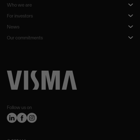
Who we are
For investors
News
Our commitments
Follow us on