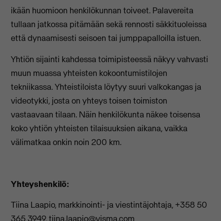
ikään huomioon henkilökunnan toiveet. Palavereita
tullaan jatkossa pitämään sekä rennosti säkkituoleissa
että dynaamisesti seisoen tai jumppapalloilla istuen.
Yhtiön sijainti kahdessa toimipisteessä näkyy vahvasti
muun muassa yhteisten kokoontumistilojen
tekniikassa. Yhteistiloista löytyy suuri valkokangas ja
videotykki, josta on yhteys toisen toimiston
vastaavaan tilaan. Näin henkilökunta näkee toisensa
koko yhtiön yhteisten tilaisuuksien aikana, vaikka
välimatkaa onkin noin 200 km.
Yhteyshenkilö:
Tiina Laapio, markkinointi- ja viestintäjohtaja, +358 50
365 3949,
tiina.laapio@visma.com