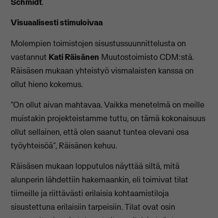
Schmidt
.
Visuaalisesti stimuloivaa
Molempien toimistojen sisustussuunnittelusta on
vastannut
Kati Räisänen
Muutostoimisto CDM:stä.
Räisäsen mukaan yhteistyö vismalaisten kanssa on
ollut hieno kokemus.
“On ollut aivan mahtavaa. Vaikka menetelmä on meille
muistakin projekteistamme tuttu, on tämä kokonaisuus
ollut sellainen, että olen saanut tuntea olevani osa
työyhteisöä”, Räisänen kehuu.
Räisäsen mukaan lopputulos näyttää siltä, mitä
alunperin lähdettiin hakemaankin, eli toimivat tilat
tiimeille ja riittävästi erilaisia kohtaamistiloja
sisustettuna erilaisiin tarpeisiin. Tilat ovat osin