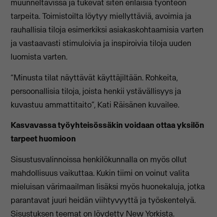
muunneltavissa ja tukevat siten erilaisia työnteon
tarpeita. Toimistoilta löytyy miellyttäviä, avoimia ja
rauhallisia tiloja esimerkiksi asiakaskohtaamisia varten
ja vastaavasti stimuloivia ja inspiroivia tiloja uuden
luomista varten.
“Minusta tilat näyttävät käyttäjiltään. Rohkeita,
persoonallisia tiloja, joista henkii ystävällisyys ja
kuvastuu ammattitaito”, Kati Räisänen kuvailee.
Kasvavassa työyhteisössäkin voidaan ottaa yksilön
tarpeet huomioon
Sisustusvalinnoissa henkilökunnalla on myös ollut
mahdollisuus vaikuttaa. Kukin tiimi on voinut valita
mieluisan värimaailman lisäksi myös huonekaluja, jotka
parantavat juuri heidän viihtyvyyttä ja työskentelyä.
Sisustuksen teemat on löydetty New Yorkista.