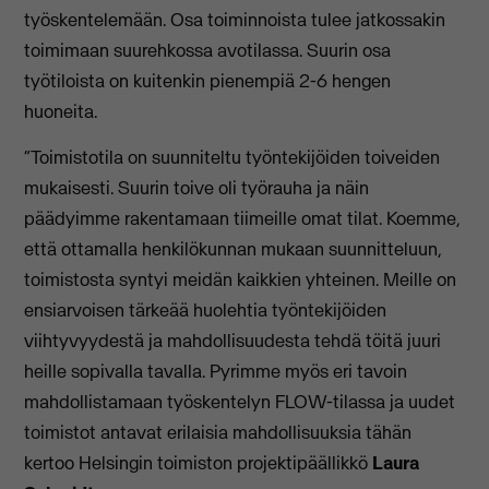
työskentelemään. Osa toiminnoista tulee jatkossakin
toimimaan suurehkossa avotilassa. Suurin osa
työtiloista on kuitenkin pienempiä 2-6 hengen
huoneita.
“Toimistotila on suunniteltu työntekijöiden toiveiden
mukaisesti. Suurin toive oli työrauha ja näin
päädyimme rakentamaan tiimeille omat tilat. Koemme,
että ottamalla henkilökunnan mukaan suunnitteluun,
toimistosta syntyi meidän kaikkien yhteinen. Meille on
ensiarvoisen tärkeää huolehtia työntekijöiden
viihtyvyydestä ja mahdollisuudesta tehdä töitä juuri
heille sopivalla tavalla. Pyrimme myös eri tavoin
mahdollistamaan työskentelyn FLOW-tilassa ja uudet
toimistot antavat erilaisia mahdollisuuksia tähän
kertoo Helsingin toimiston projektipäällikkö
Laura