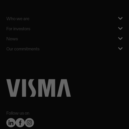
Who we are
For investors
News
Our commitments
Follow us on