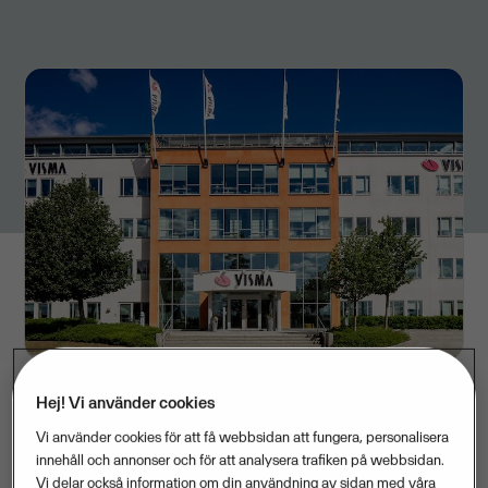
Hej! Vi använder cookies
Ledorden för Visma Spcs som arbetsplats är
Vi använder cookies för att få webbsidan att fungera, personalisera
inkludering, flexibilitet och hybridlösningar. Nu tar man
innehåll och annonser och för att analysera trafiken på webbsidan.
Vi delar också information om din användning av sidan med våra