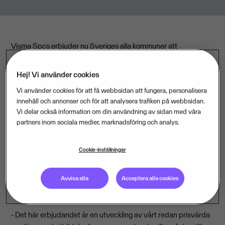
Visma Spcs erbjuder nu Sveriges alla kommuner att
rationalisera och förbilliga sina inköp av programvaror för
skolornas utbildning i ekonomi och företagande.
Hej! Vi använder cookies
Vi använder cookies för att få webbsidan att fungera, personalisera
Kommunlicensen ger skolorna tillgång till samma
innehåll och annonser och för att analysera trafiken på webbsidan.
ekonomiprogram som hälften av Sveriges företag har valt att
Vi delar också information om din användning av sidan med våra
använda i sin verksamhet. Eleverna kommer med andra ord väl
partners inom sociala medier, marknadsföring och analys.
förberedda ut i arbetslivet.
Cookie-inställningar
Genom att kommunen tecknar ett centralt avtal för samtliga
sina högstadie- och gymnasieskolor på programmen från
Visma Spcs blir licenserna både billigare och enklare att
Avvisa alla
Acceptera alla cookies
administrera.
- Det här erbjudandet är en utveckling av vårt redan prisvärda