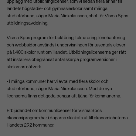
upplägg med utbildninglicenser, som vi sedan flera år har till
landets högstadie- och gymnasieskolor samt många
studieförbund, säger Maria Nickolausson, chef för Visma Spcs
utbildningsavdelning.
Visma Spcs program för bokföring, fakturering, lönehantering
och webbsidor används i undervisningen för tusentals elever
på 1.400 skolor runt om i landet. Utbildningslicenserna ger rätt
att installera obegränsat antal skarpa programversioner i
skolornas nätverk.
- I många kommuner har vi avtal med flera skolor och
studieförbund, säger Maria Nickolausson. Med de nya
licenserna finns det goda pengar att tjäna för kommunerna.
Erbjudandet om kommunlicenser för Visma Spcs
ekonomiprogram har i dagarna skickats ut till ekonomicheferna
i landets 292 kommuner.