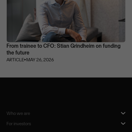
From trainee to CFO: Stian Grindheim on funding
the future
ARTICLE
⏵
MAY 26, 2026
Who we are
For investors