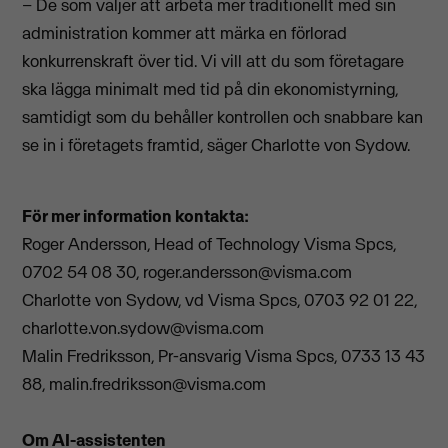
– De som väljer att arbeta mer traditionellt med sin
administration kommer att märka en förlorad
konkurrenskraft över tid. Vi vill att du som företagare
ska lägga minimalt med tid på din ekonomistyrning,
samtidigt som du behåller kontrollen och snabbare kan
se in i företagets framtid, säger Charlotte von Sydow.
För mer information kontakta:
Roger Andersson, Head of Technology Visma Spcs,
0
702 54 08 30,
roger.andersson@visma.com
Charlotte von Sydow, vd Visma Spcs, 0
703 92 01 22,
charlotte.von.sydow@visma.com
Malin Fredriksson, Pr-ansvarig Visma Spcs,
0733 13 43
88,
malin.fredriksson@visma.com
Om AI-assistenten