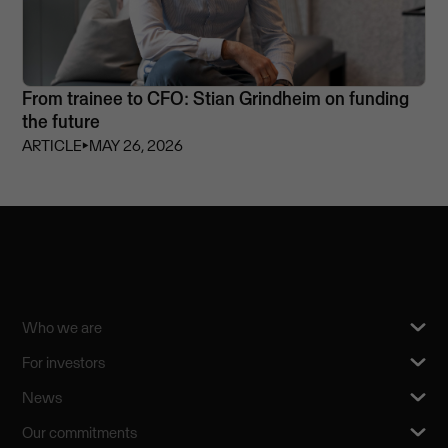
From trainee to CFO: Stian Grindheim on funding
the future
ARTICLE
⏵
MAY 26, 2026
Who we are
For investors
News
Our commitments