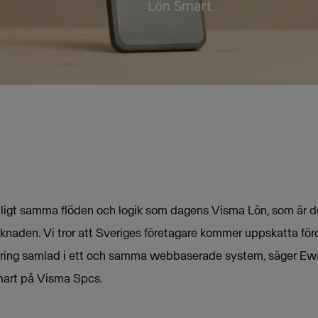
nligt samma flöden och logik som dagens Visma Lön, som är 
aden. Vi tror att Sveriges företagare kommer uppskatta förd
ering samlad i ett och samma webbaserade system, säger Ewa
mart på Visma Spcs.