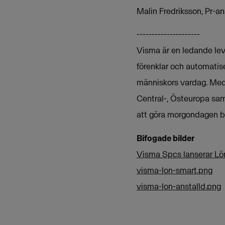
Malin Fredriksson, Pr-
---------------------
Visma är en ledande leve
förenklar och automatise
människors vardag. Med 
Central-, Östeuropa sam
att göra morgondagen bä
Bifogade bilder
Visma Spcs lanserar Lö
visma-lon-smart.png
visma-lon-anstalld.png