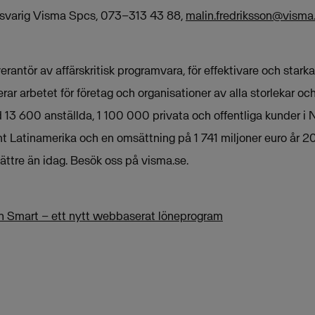
ansvarig Visma Spcs, 073–313 43 88,
malin.fredriksson@vism
rantör av affärskritisk programvara, för effektivare och stark
rar arbetet för företag och organisationer av alla storlekar oc
13 600 anställda, 1 100 000 privata och offentliga kunder i 
t Latinamerika och en omsättning på 1 741 miljoner euro år 2
ttre än idag. Besök oss på visma.se.
n Smart – ett nytt webbaserat löneprogram