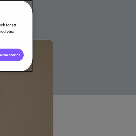
ch för att
med våra
 alla cookies