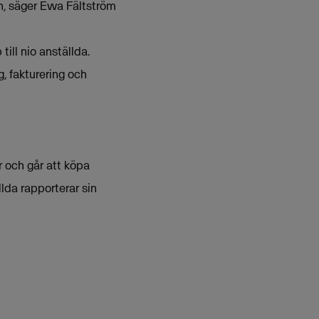
en, säger Ewa Fältström
ill nio anställda.
g, fakturering och
och går att köpa
llda rapporterar sin