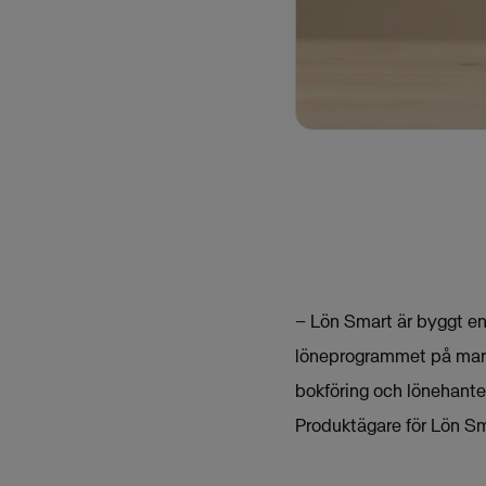
– Lön Smart är byggt e
löneprogrammet på markn
bokföring och lönehant
Produktägare för Lön S