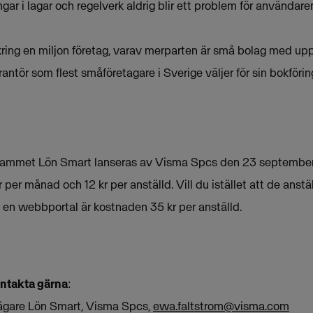
ngar i lagar och regelverk aldrig blir ett problem för användar
kring en miljon företag, varav merparten är små bolag med upp t
ntör som flest småföretagare i Sverige väljer för sin bokförin
ammet Lön Smart lanseras av Visma Spcs den 23 september 
 per månad och 12 kr per anställd. Vill du istället att de anstä
a en webbportal är kostnaden 35 kr per anställd.
ontakta gärna
:
ägare Lön Smart, Visma Spcs,
ewa.faltstrom@visma.com