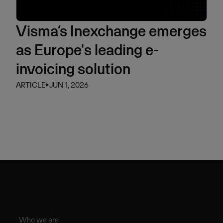
Visma’s Inexchange emerges
as Europe's leading e-
invoicing solution
ARTICLE
⏵
JUN 1, 2026
Who we are