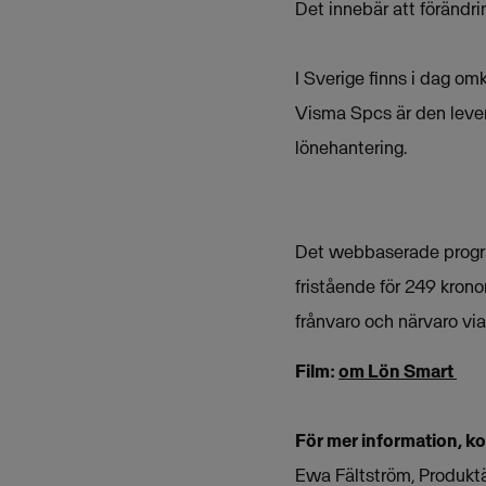
Det innebär att förändri
I Sverige finns i dag om
Visma Spcs är den levera
lönehantering.
Det webbaserade progr
fristående för 249 kronor
frånvaro och närvaro vi
Film:
om Lön Smart
För mer information, k
Ewa Fältström, Produkt