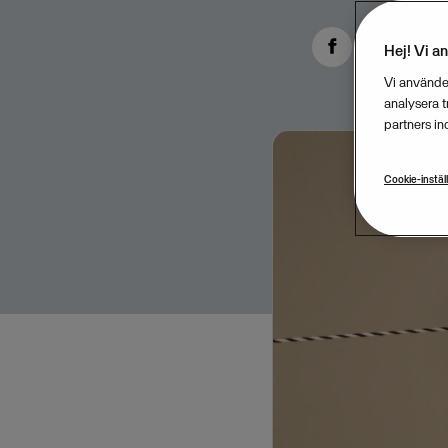
Hej! Vi a
Vi använder
analysera 
partners in
Cookie-instäl