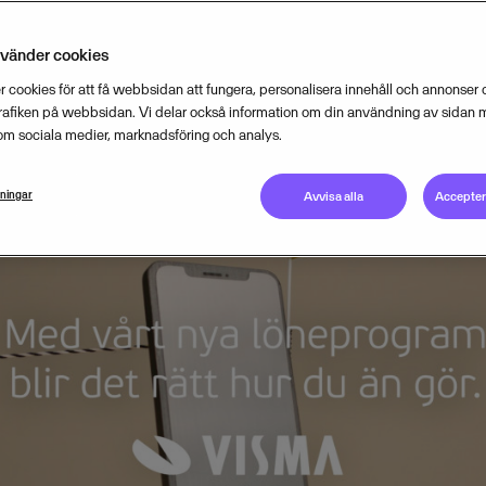
SEPTEMBER 23, 2021
2
MIN READ
nvänder cookies
 cookies för att få webbsidan att fungera, personalisera innehåll och annonser o
trafiken på webbsidan. Vi delar också information om din användning av sidan 
om sociala medier, marknadsföring och analys.
lningar
Avvisa alla
Acceptera