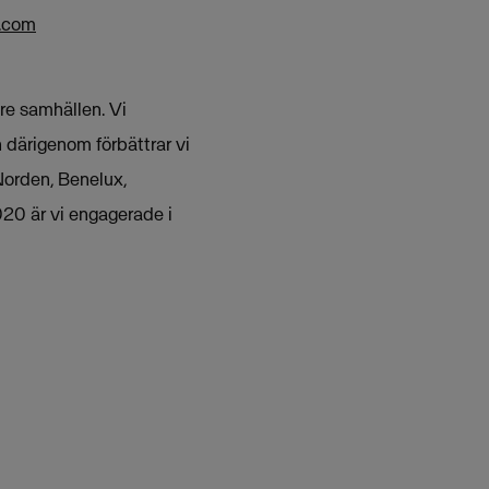
a.com
are samhällen. Vi
h därigenom förbättrar vi
Norden, Benelux,
020 är vi engagerade i