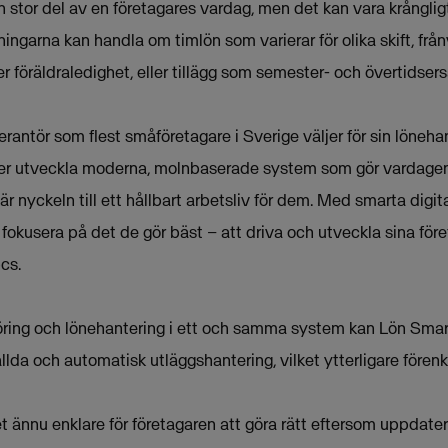
 stor del av en företagares vardag, men det kan vara krångligt 
ningarna kan handla om timlön som varierar för olika skift, frå
 föräldraledighet, eller tillägg som semester- och övertidsers
antör som flest småföretagare i Sverige väljer för sin lönehant
ätter utveckla moderna, molnbaserade system som gör vardagen
 nyckeln till ett hållbart arbetsliv för dem. Med smarta digit
okusera på det de gör bäst – att driva och utveckla sina före
cs.
ring och lönehantering i ett och samma system kan Lön Smart
ällda och automatisk utläggshantering, vilket ytterligare fören
 ännu enklare för företagaren att göra rätt eftersom uppdater