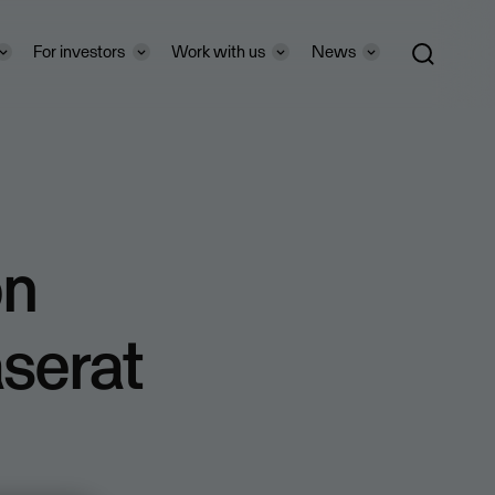
For investors
Work with us
News
ön
serat