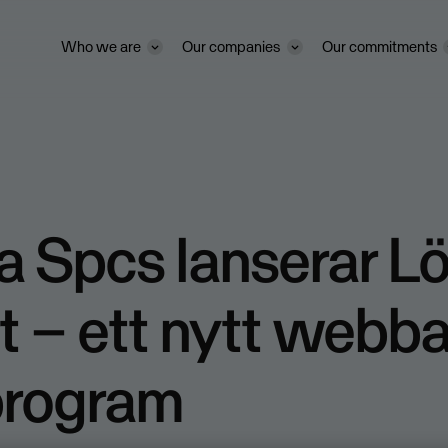
Who we are
Our companies
Our commitments
 Spcs lanserar L
 – ett nytt webba
program