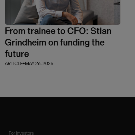
From trainee to CFO: Stian
Grindheim on funding the
future
ARTICLE
⏵
MAY 26, 2026
For investors