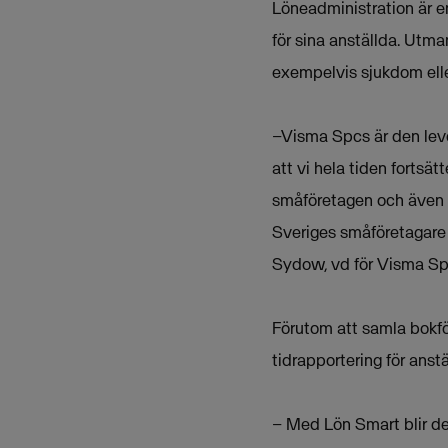
Löneadministration är en
för sina anställda. Utma
exempelvis sjukdom eller
–Visma Spcs är den lever
att vi hela tiden forts
småföretagen och även är
Sveriges småföretagare f
Sydow, vd för Visma Sp
Förutom att samla bokfö
tidrapportering för anst
– Med Lön Smart blir det