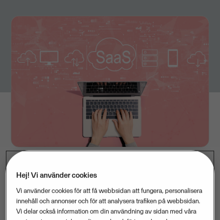
Hej! Vi använder cookies
Vi använder cookies för att få webbsidan att fungera, personalisera
innehåll och annonser och för att analysera trafiken på webbsidan.
– Att vara störst i Sverige är vi självklart glada för men
Vi delar också information om din användning av sidan med våra
det viktigaste för oss är att vi bidrar till att samhället