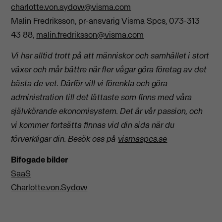
charlotte.von.sydow@visma.com
Malin Fredriksson, pr-ansvarig Visma Spcs, 073-313
43 88,
malin.fredriksson@visma.com
Vi har alltid trott på att människor och samhället i stort
växer och mår bättre när
fler vågar göra företag av det
bästa de vet.
Därför vill vi förenkla och göra
administration till det lättaste som finns med våra
självkörande ekonomisystem.
Det är vår passion, och
vi kommer fortsätta finnas vid din sida när du
förverkligar din.
Besök oss på
vismaspcs.se
Bifogade bilder
SaaS
Charlotte.von.Sydow