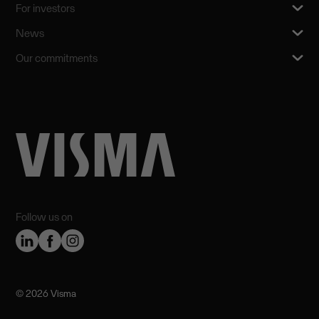
For investors
News
Our commitments
Follow us on
©️ 2026 Visma