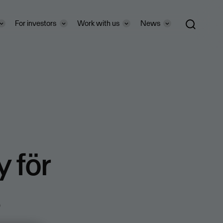
For investors
Work with us
News
 för
s