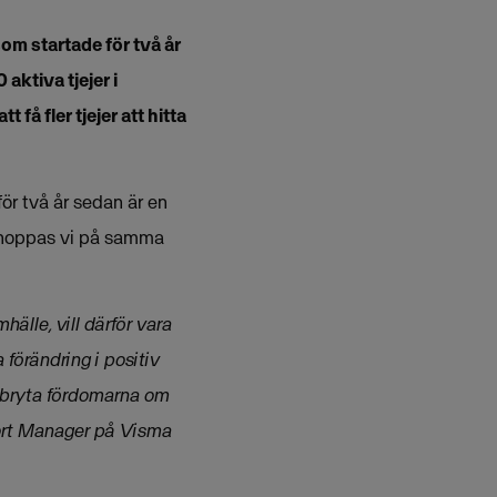
om startade för två år
aktiva tjejer i
å fler tjejer att hitta
ör två år sedan är en
s hoppas vi på samma
älle, vill därför vara
 förändring i positiv
tt bryta fördomarna om
pport Manager på Visma