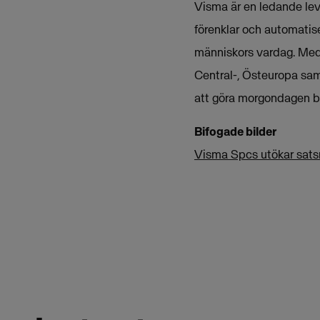
Visma är en ledande leve
förenklar och automatise
människors vardag. Med 
Central-, Östeuropa sam
att göra morgondagen bä
Bifogade bilder
Visma Spcs utökar satsn