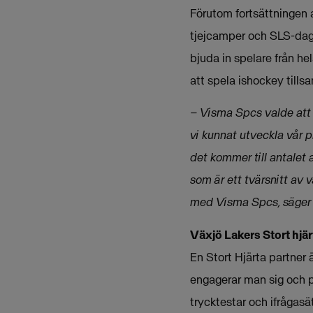
Förutom fortsättningen
tjejcamper och SLS-dag 
bjuda in spelare från he
att spela ishockey till
– Visma Spcs valde att 
vi kunnat utveckla vår p
det kommer till antalet a
som är ett tvärsnitt av 
med Visma Spcs, säger 
Växjö Lakers Stort hjär
En Stort Hjärta partner 
engagerar man sig och 
trycktestar och ifrågasät