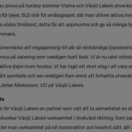
 av prova på hockey kommer Visma och Växjö Lakers utveckla
för tjejer, SLS står för smålagsspel, där man utöver aktiva 
la södra Småland, detta för att uppmuntra och ge så många tjej
sammans.
öronmärka sitt engagemang till vår så nödvändiga tjejsatsn
rova på satsning som verkligen burit frukt. Vi är nu näst störst
ktiva tjejer inom hockey. Vi har tagit ett stort steg i att vara
vårt samhälle och ser verkligen fram emot att fortsätta utveck
Johan Markusson, VD på Växjö Lakers.
ta
är för Växjö Lakers en partner som valt att ta samarbetet en ni
påverkar Växjö Lakers verksamhet i önskvärd riktning. Som s
ter man verksamhet på ett konstruktivt och kreativt sätt, allt i