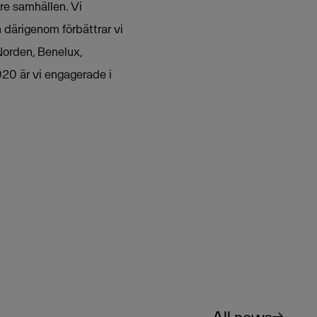
are samhällen. Vi
h därigenom förbättrar vi
Norden, Benelux,
020 är vi engagerade i