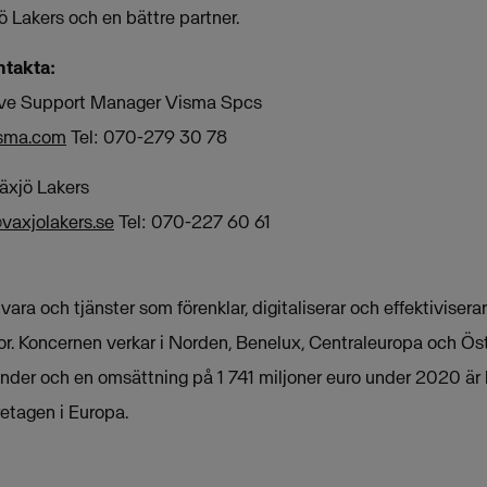
jö Lakers och en bättre partner.
ntakta:
tive Support Manager Visma Spcs
isma.com
Tel: 070-279 30 78
äxjö Lakers
vaxjolakers.se
Tel: 070-227 60 61
ra och tjänster som förenklar, digitaliserar och effektivisera
ktor. Koncernen verkar i Norden, Benelux, Centraleuropa och 
nder och en omsättning på 1 741 miljoner euro under 2020 är
etagen i Europa.