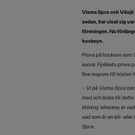
Visma Spcs och Växjö La
sedan, har visat sig var
föreningen. Nu förlänge
hockeyn.
Prova på hockeyn som är
succé. Fjolårets prova 
fina respons till hösten f
– Vi på Visma Spcs brinn
med och bidra till detta 
riktning. Ishockey är va
vad som är en kill- elle
Spcs.