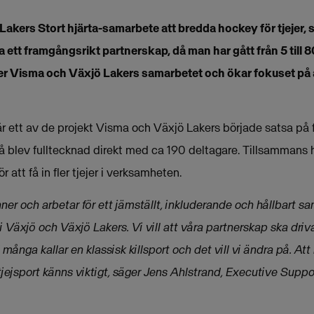
kers Stort hjärta-samarbete att bredda hockey för tjejer, s
a ett framgångsrikt partnerskap, då man har gått från 5 till 80 
r Visma och Växjö Lakers samarbetet och ökar fokuset på att f
 ett av de projekt Visma och Växjö Lakers började satsa på f
på blev fulltecknad direkt med ca 190 deltagare. Tillsamman
ör att få in fler tjejer i verksamheten.
er och arbetar för ett jämställt, inkluderande och hållbart samh
i Växjö och Växjö Lakers. Vi vill att våra partnerskap ska driva
d många kallar en klassisk killsport och det vill vi ändra på. A
r tjejsport känns viktigt, säger Jens Ahlstrand, Executive Su