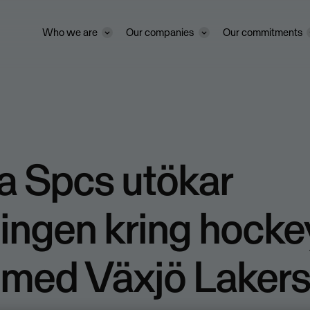
Who we are
Our companies
Our commitments
a Spcs utökar
ingen kring hockey
r med Växjö Laker