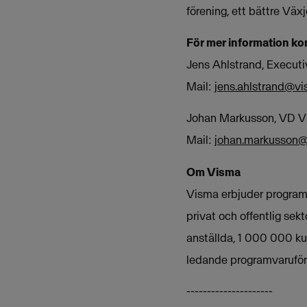
förening, ett bättre Väx
För mer information ko
Jens Ahlstrand, Execu
Mail:
jens.ahlstrand@v
Johan Markusson, VD V
Mail:
johan.markusson@
Om Visma
Visma erbjuder programva
privat och offentlig se
anställda, 1 000 000 ku
ledande programvaruför
---------------------