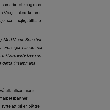
 samarbetet kring rena
inom Växjö Lakers kommer
er som möjligt tillfälle
ing. Med Visma Spcs har
a föreningen i landet när
 en inkluderande förening
la detta tillsammans
vå till. Tillsammans
amarbetspartner
 syfte att bli en bättre