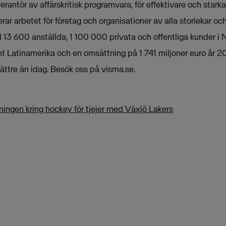
rantör av affärskritisk programvara, för effektivare och stark
rar arbetet för företag och organisationer av alla storlekar oc
13 600 anställda, 1 100 000 privata och offentliga kunder i 
t Latinamerika och en omsättning på 1 741 miljoner euro år 2
ttre än idag. Besök oss på visma.se.
ingen kring hockey för tjejer med Växjö Lakers