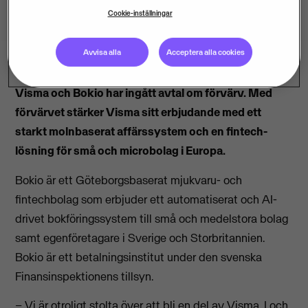
Cookie-inställningar
Avvisa alla
Acceptera alla cookies
Visma och Bokio har ingått avtal om förvärv. Med
förvärvet stärker Visma sitt erbjudande med ett
starkt molnbaserat affärssystem och en fintech-
lösning för små och microbolag i Europa.
Bokio är ett Göteborgsbaserat mjukvaru- och
fintechbolag som erbjuder ett automatiserat och AI-
drivet bokföringssystem till små och medelstora bolag
samt egenföretagare i Sverige och Storbritannien.
Bokio är ett betalningsinstitut under den svenska
Finansinspektionens tillsyn.
– Vi är otroligt stolta över att bli en del av Visma. I och