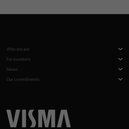
Who we are
For investors
News
Our commitments