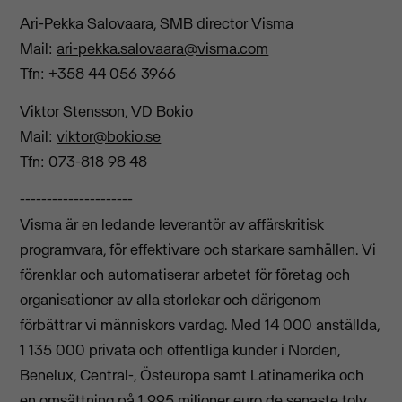
Ari-Pekka Salovaara, SMB director Visma
Mail:
ari-pekka.salovaara@visma.com
Tfn: +358 44 056 3966
Viktor Stensson, VD Bokio
Mail:
viktor@bokio.se
Tfn: 073-818 98 48
---------------------
Visma är en ledande leverantör av affärskritisk
programvara, för effektivare och starkare samhällen. Vi
förenklar och automatiserar arbetet för företag och
organisationer av alla storlekar och därigenom
förbättrar vi människors vardag. Med 14 000 anställda,
1 135 000 privata och offentliga kunder i Norden,
Benelux, Central-, Östeuropa samt Latinamerika och
en omsättning på 1 995 miljoner euro de senaste tolv