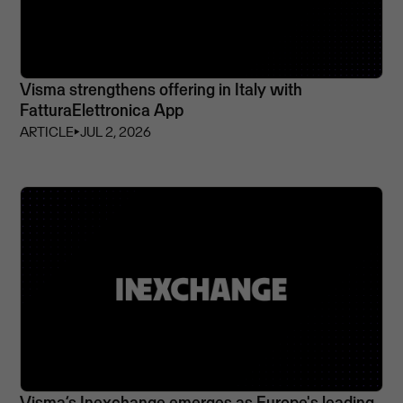
Visma strengthens offering in Italy with
FatturaElettronica App
ARTICLE
⏵
JUL 2, 2026
Visma’s Inexchange emerges as Europe's leading