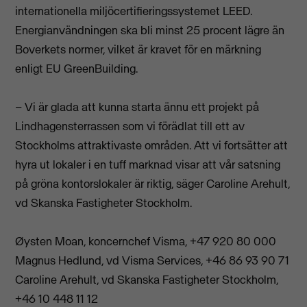
internationella miljöcertifieringssystemet LEED.
Energianvändningen ska bli minst 25 procent lägre än
Boverkets normer, vilket är kravet för en märkning
enligt EU GreenBuilding.
– Vi är glada att kunna starta ännu ett projekt på
Lindhagensterrassen som vi förädlat till ett av
Stockholms attraktivaste områden. Att vi fortsätter att
hyra ut lokaler i en tuff marknad visar att vår satsning
på gröna kontorslokaler är riktig, säger Caroline Arehult,
vd Skanska Fastigheter Stockholm.
Øysten Moan, koncernchef Visma, +47 920 80 000
Magnus Hedlund, vd Visma Services, +46 86 93 90 71
Caroline Arehult, vd Skanska Fastigheter Stockholm,
+46 10 448 11 12