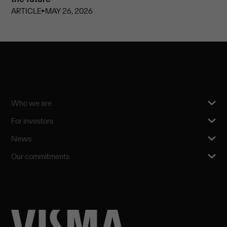
ARTICLE
⏵
MAY 26, 2026
Who we are
For investors
News
Our commitments