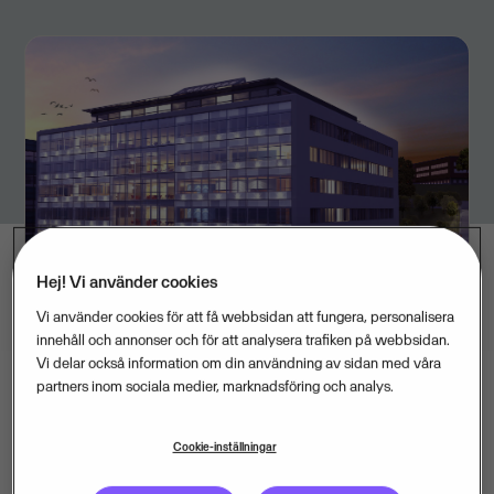
Hej! Vi använder cookies
Vi använder cookies för att få webbsidan att fungera, personalisera
innehåll och annonser och för att analysera trafiken på webbsidan.
Vi delar också information om din användning av sidan med våra
partners inom sociala medier, marknadsföring och analys.
– Det här ger oss ett utmärkt kommunikationsläge och
Cookie-inställningar
en lika stark förankring i den svenska huvudstaden som