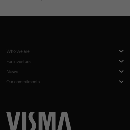
Who we are
For investors
News
Our commitments