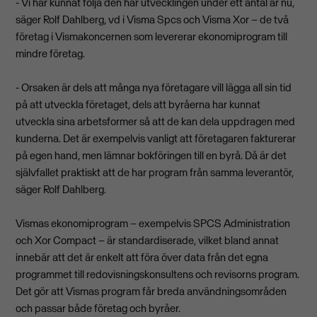
- Vi har kunnat följa den här utvecklingen under ett antal år nu,
säger Rolf Dahlberg, vd i Visma Spcs och Visma Xor – de två
företag i Vismakoncernen som levererar ekonomiprogram till
mindre företag.
- Orsaken är dels att många nya företagare vill lägga all sin tid
på att utveckla företaget, dels att byråerna har kunnat
utveckla sina arbetsformer så att de kan dela uppdragen med
kunderna. Det är exempelvis vanligt att företagaren fakturerar
på egen hand, men lämnar bokföringen till en byrå. Då är det
självfallet praktiskt att de har program från samma leverantör,
säger Rolf Dahlberg.
Vismas ekonomiprogram – exempelvis SPCS Administration
och Xor Compact – är standardiserade, vilket bland annat
innebär att det är enkelt att föra över data från det egna
programmet till redovisningskonsultens och revisorns program.
Det gör att Vismas program får breda användningsområden
och passar både företag och byråer.