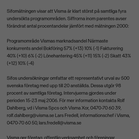
Sifomätningen visar att Visma är klart störst på samtliga fyra
undersökta programområden. Siffrorna inom parentes avser
förändrat antal procentandelar jämfört med mätningen 2000:
Programområde Vismas marknadsandel Närmaste
konkurrents andel Bokföring 57% (+13) 10% (-1) Fakturering
40% (+10) 6% (-2) Lönehantering 45% (+11) 15% (-2) Skatt 43%
(+12) 10% (-4)
Sifos undersökningar omfattar ett representativt urval av 500
svenska företag med upp till 20 anställda. Dessa utgör 98
procent av samtliga företag. Intervjuerna gjordes under
perioden 15-23 maj 2006. För mer information kontakta Rolf
Dahlberg, vd i Visma Spcs och Visma Xor, 0470-70 60 39,
rolf.dahlberg@visma.se
Lars Fredell, informationschef i Visma,
0470-70 60 50,
lars.fredell@visma.se
Visma ger företag, offentlig verksamhet och föreningar