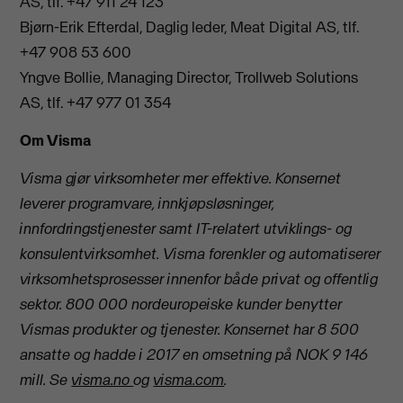
AS, tlf. +47 911 24 123
Bjørn-Erik Efterdal, Daglig leder, Meat Digital AS, tlf.
+47 908 53 600
Yngve Bollie, Managing Director, Trollweb Solutions
AS, tlf. +47 977 01 354
Om Visma
Visma gjør virksomheter mer effektive. Konsernet
leverer programvare, innkjøpsløsninger,
innfordringstjenester samt IT-relatert utviklings- og
konsulentvirksomhet. Visma forenkler og automatiserer
virksomhetsprosesser innenfor både privat og offentlig
sektor. 800 000 nordeuropeiske kunder benytter
Vismas produkter og tjenester. Konsernet har 8 500
ansatte og hadde i 2017 en omsetning på NOK 9 146
mill.
Se
visma.no
og
visma.com
.