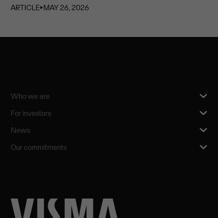
ARTICLE
⏵
MAY 26, 2026
Who we are
For investors
News
Our commitments