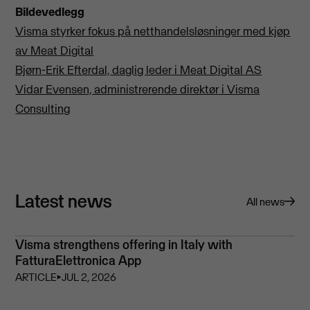
Bildevedlegg
Visma styrker fokus på netthandelsløsninger med kjøp
av Meat Digital
Bjørn-Erik Efterdal, daglig leder i Meat Digital AS
Vidar Evensen, administrerende direktør i Visma
Consulting
Latest news
All news
Visma strengthens offering in Italy with
FatturaElettronica App
ARTICLE
⏵
JUL 2, 2026